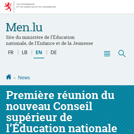
Go
Go
to
to
navigation
content
Site du ministère de l'Éducation
nationale, de l'Enfance et de la Jeunesse
Changer
FR
LB
EN
DE
de
Menu
Sea
langue
main
Homepage
News
Première réunion du
nouveau Conseil
supérieur de
l’Éducation nationale