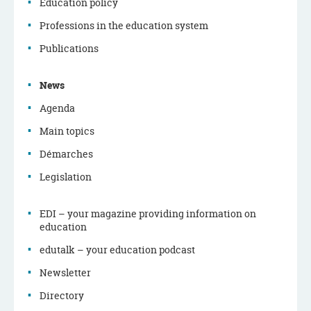
Education policy
Navigation
Professions in the education system
menu
Publications
News
Agenda
Main topics
Démarches
Legislation
EDI – your magazine providing information on
education
edutalk – your education podcast
Newsletter
Directory