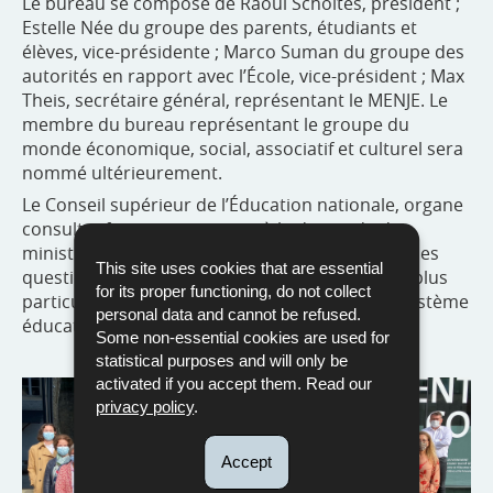
Le bureau se compose de Raoul Scholtes, président ;
Estelle Née du groupe des parents, étudiants et
élèves, vice-présidente ; Marco Suman du groupe des
autorités en rapport avec l’École, vice-président ; Max
Theis, secrétaire général, représentant le MENJE. Le
membre du bureau représentant le groupe du
monde économique, social, associatif et culturel sera
nommé ultérieurement.
Le Conseil supérieur de l’Éducation nationale, organe
consultatif, se prononce soit à la demande du
ministre, soit de sa propre initiative, sur toutes les
This site uses cookies that are essential
questions ayant trait à l’Éducation nationale et plus
for its proper functioning, do not collect
particulièrement les grandes orientations du système
personal data and cannot be refused.
éducatif.
Some non-essential cookies are used for
statistical purposes and will only be
activated if you accept them. Read our
privacy policy
.
Accept