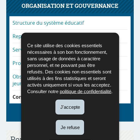
ORGANISATION ET GOUVERNANCE
Structure du système éducatif
Représentation nationale des parents
Ce site utilise des cookies essentiels
Service de médiation scolaire
nécessaires à son bon fonctionnement,
sans usage de données à caractère
Protection des lanceurs d'alerte
personnel, et ne pouvant pas être
refusés. Des cookies non essentiels sont
Observatoire national de l’enfance, de la
utilisés à des fins statistiques et seront
jeunesse et de la qualité scolaire
activés uniquement si vous les acceptez.
Consulter notre
politique de confidentialité
.
Conseil supérieur de l’Éducation nationale
J'accepte
Retour à la page initiale
Je refuse
Pour en savoir plus