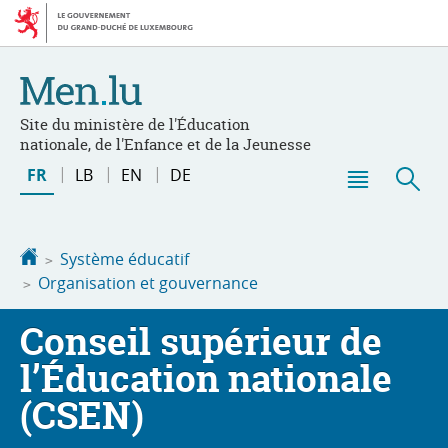
Aller
Aller
à
au
la
contenu
navigation
Site du ministère de l'Éducation
nationale, de l'Enfance et de la Jeunesse
Changer
FR
LB
EN
DE
de
Menu
Rec
langue
principal
Accueil
Système éducatif
Organisation et gouvernance
Conseil supérieur de
l’Éducation nationale
(CSEN)