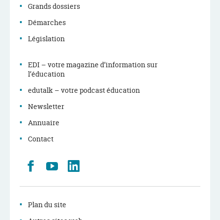
Grands dossiers
Démarches
Législation
EDI – votre magazine d’information sur
l’éducation
edutalk – votre podcast éducation
Newsletter
Annuaire
Contact
Retrouvez
Youtube
LinkedIn
nous
sur
Facebook
Plan du site