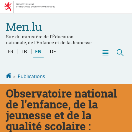
Go
Go
to
to
navigation
content
Site du ministère de l'Éducation
nationale, de l'Enfance et de la Jeunesse
Change
FR
LB
EN
DE
the
Menu
Sea
language
main
Homepage
Publications
Observatoire national
de l’enfance, de la
jeunesse et de la
qualité scolaire :