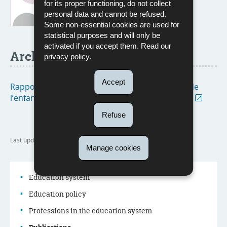
for its proper functioning, do not collect
personal data and cannot be refused.
Some non-essential cookies are used for
statistical purposes and will only be
activated if you accept them. Read our
Archive
privacy policy
.
Accept
Rapports d'activités de l’Observatoire national de
l’enfance, de la jeunesse et de la qualité scolaire
Refuse
Last update
06/02/2025
Manage cookies
Education system
Education policy
Navigation
Professions in the education system