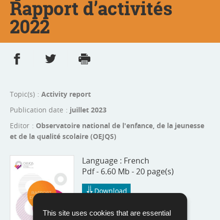
Rapport d’activités
2022
Share on Facebook
Share on Twitter
Print
- new window
- new window
Topic(s)
Activity report
Publication date
juillet 2023
Editor
Observatoire national de l'enfance, de la jeunesse
et de la qualité scolaire (OEJQS)
Language :
French
Pdf - 6.60 Mb - 20 page(s)
Download
This site uses cookies that are essential