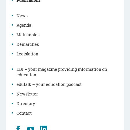
menu
Publications
News
Agenda
Main topics
Démarches
Legislation
EDI – your magazine providing information on
education
edutalk – your education podcast
Newsletter
Directory
Contact
Retrouvez
Youtube
LinkedIn