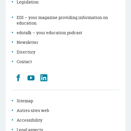
Legislation
EDI – your magazine providing information on
education
edutalk – your education podcast
Newsletter
Directory
Contact
Retrouvez
Youtube
LinkedIn
nous
sur
Facebook
Sitemap
Autres sites web
Accessibility
Legal aspects