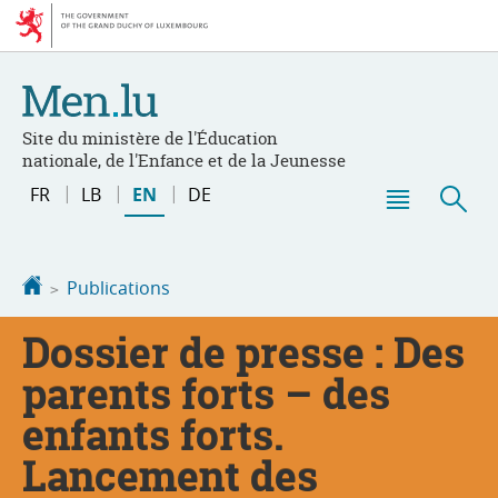
Go
Go
to
to
navigation
content
Site du ministère de l'Éducation
nationale, de l'Enfance et de la Jeunesse
Change
FR
LB
EN
DE
the
Menu
Sea
language
main
Homepage
Publications
Dossier de presse : Des
parents forts – des
enfants forts.
Lancement des