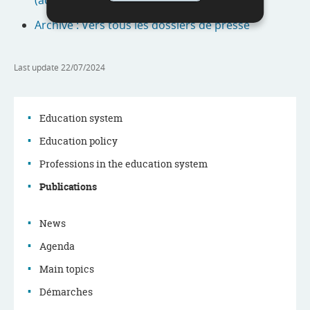
Archive : Vers tous les dossiers de presse
Last update
22/07/2024
Education system
Education policy
Navigation
Professions in the education system
menu
Publications
News
Agenda
Main topics
Démarches