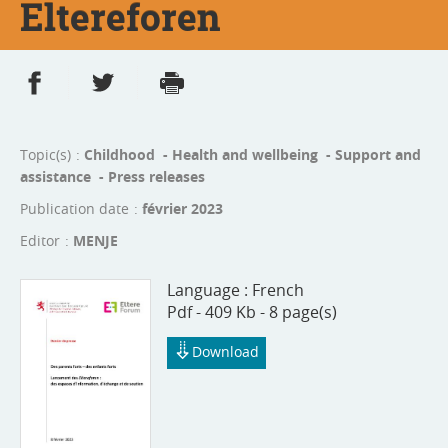
Eltereforen
Share on Facebook
Share on Twitter
Print
- new window
- new window
Topic(s)
Childhood - Health and wellbeing - Support and
assistance - Press releases
Publication date
février 2023
Editor
MENJE
Language :
French
Pdf - 409 Kb - 8 page(s)
Download