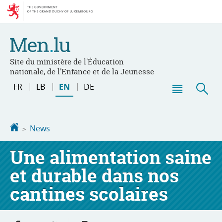
Go
Go
to
to
navigation
content
Site du ministère de l'Éducation
nationale, de l'Enfance et de la Jeunesse
Changer
FR
LB
EN
DE
de
Menu
Sea
langue
main
Homepage
News
Une alimentation saine
et durable dans nos
cantines scolaires