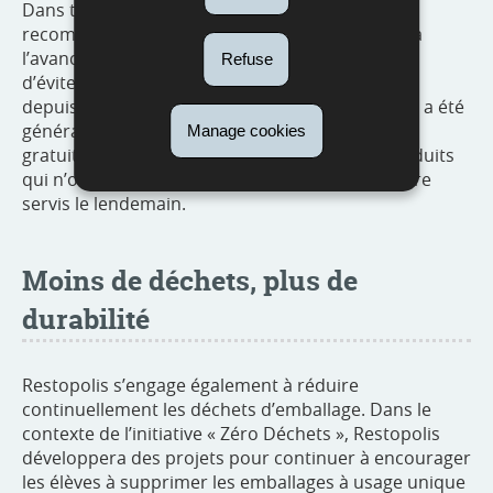
Dans tous les restaurants scolaires, il est
recommandé de réserver ses repas en ligne et à
l’avance, afin de mieux planifier les quantités et
Refuse
d’éviter le gaspillage. Après une phase pilote, et
depuis janvier 2024, le concept «
AntiGaspi 2 go
» a été
généralisé dans tous les lycées pour distribuer
Manage cookies
gratuitement à la communauté scolaire les produits
qui n’ont pas été vendus et ne pourront plus être
servis le lendemain.
Moins de déchets, plus de
durabilité
Restopolis s’engage également à réduire
continuellement les déchets d’emballage. Dans le
contexte de l’initiative « Zéro Déchets », Restopolis
développera des projets pour continuer à encourager
les élèves à supprimer les emballages à usage unique