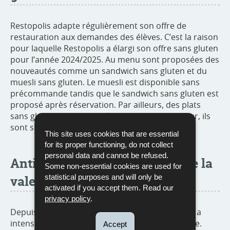
Restopolis adapte régulièrement son offre de
restauration aux demandes des élèves. C’est la raison
pour laquelle Restopolis a élargi son offre sans gluten
pour l’année 2024/2025. Au menu sont proposées des
nouveautés comme un sandwich sans gluten et du
muesli sans gluten. Le muesli est disponible sans
précommande tandis que le sandwich sans gluten est
proposé après réservation. Par ailleurs, des plats
sans gluten sont proposés dans le menu du jour, ils
sont signalés par un pictogramme spécifique.
This site uses cookies that are essential
for its proper functioning, do not collect
personal data and cannot be refused.
AntiGaspi : respecter ensemble la
Some non-essential cookies are used for
statistical purposes and will only be
valeur des aliments
activated if you accept them. Read our
privacy policy
.
Depuis 2016, avec diverses mesures, Restopolis a
intensifié sa lutte contre le gaspillage alimentaire.
Accept