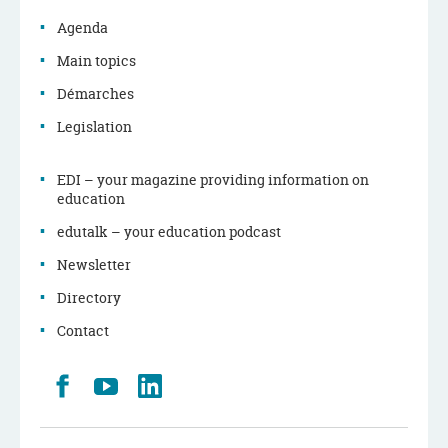
Agenda
Main topics
Démarches
Legislation
EDI – your magazine providing information on
education
edutalk – your education podcast
Newsletter
Directory
Contact
Retrouvez
Youtube
LinkedIn
nous
sur
Facebook