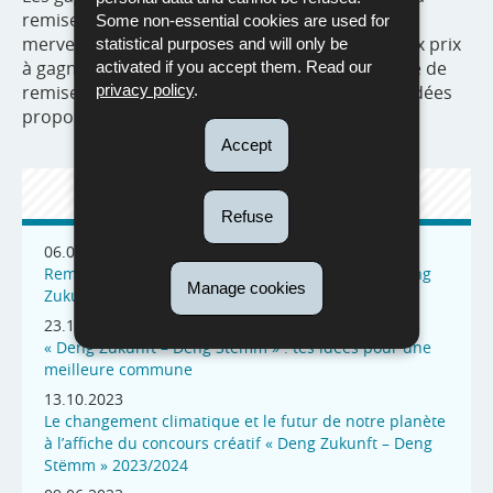
remise des prix aura lieu en mai 2024 au Parc
Some non-essential cookies are used for
merveilleux à Bettembourg. Parmi les nombreux prix
statistical purposes and will only be
à gagner figurent la participation à la cérémonie de
activated if you accept them. Read our
remise des prix, des livres et un catalogue des idées
privacy policy
.
proposées pour le concours.
Accept
ACTUALITÉS
Refuse
06.03.2025
Remise des prix de la 4e édition du concours « Deng
Manage cookies
Zukunft – Deng Stëmm »
23.10.2024
« Deng Zukunft – Deng Stëmm » : tes idées pour une
meilleure commune
13.10.2023
Le changement climatique et le futur de notre planète
à l’affiche du concours créatif « Deng Zukunft – Deng
Stëmm » 2023/2024