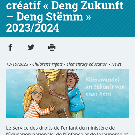
créatif « Deng Zukunft
– Deng Stëmm »
2023/2024
Share on Facebook
Share on Twitter
Print
- new window
- new window
13/10/2023
• Children’s rights • Elementary education • News
Le Service des droits de l’enfant du ministère de
l’Éducation nationale, de l’Enfance et de la Jeunesse et