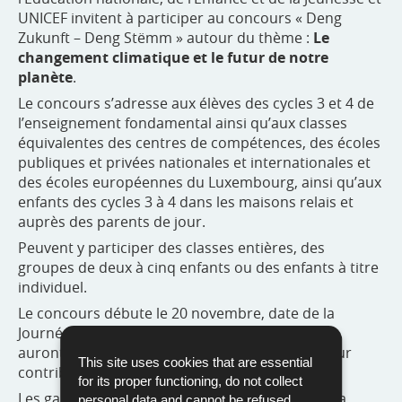
UNICEF invitent à participer au concours « Deng
Zukunft – Deng Stëmm » autour du thème :
Le
changement climatique et le futur de notre
planète
.
Le concours s’adresse aux élèves des cycles 3 et 4 de
l’enseignement fondamental ainsi qu’aux classes
équivalentes des centres de compétences, des écoles
publiques et privées nationales et internationales et
des écoles européennes du Luxembourg, ainsi qu’aux
enfants des cycles 3 à 4 dans les maisons relais et
auprès des parents de jour.
Peuvent y participer des classes entières, des
groupes de deux à cinq enfants ou des enfants à titre
individuel.
Le concours débute le 20 novembre, date de la
Journée mondiale de l’enfance. Les participants
auront jusqu’au 20 mars 2024 pour remettre leur
This site uses cookies that are essential
contribution.
for its proper functioning, do not collect
Les gagnants seront annoncés en avril 2024 et la
personal data and cannot be refused.