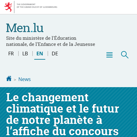
Go
Go
to
to
navigation
content
Site du ministère de l'Éducation
nationale, de l'Enfance et de la Jeunesse
Changer
FR
LB
EN
DE
de
Menu
Sea
langue
main
Homepage
News
Le changement
climatique et le futur
de notre planète à
l’affiche du concours