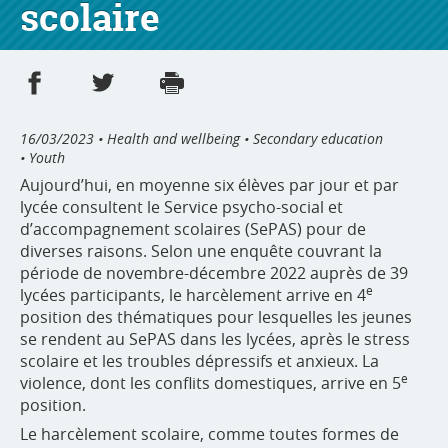
scolaire
Share on Facebook
Share on Twitter
Print
- new window
- new window
16/03/2023
• Health and wellbeing • Secondary education
• Youth
Aujourd’hui, en moyenne six élèves par jour et par
lycée consultent le Service psycho-social et
d’accompagnement scolaires (SePAS) pour de
diverses raisons. Selon une enquête couvrant la
période de novembre-décembre 2022 auprès de 39
e
lycées participants, le harcèlement arrive en 4
position des thématiques pour lesquelles les jeunes
se rendent au SePAS dans les lycées, après le stress
scolaire et les troubles dépressifs et anxieux. La
e
violence, dont les conflits domestiques, arrive en 5
position.
Le harcèlement scolaire, comme toutes formes de