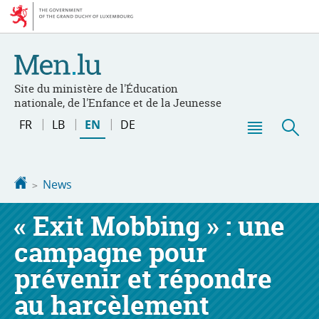
Go
Go
to
to
navigation
content
Site du ministère de l'Éducation
nationale, de l'Enfance et de la Jeunesse
Changer
FR
LB
EN
DE
de
Menu
Sea
langue
main
Homepage
News
« Exit Mobbing » : une
campagne pour
prévenir et répondre
au harcèlement