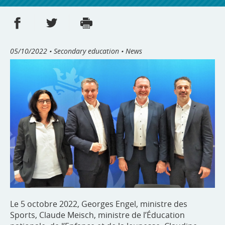
Share on Facebook
Share on Twitter
Print
- new window
- new window
05/10/2022
• Secondary education • News
Le 5 octobre 2022, Georges Engel, ministre des
Sports, Claude Meisch, ministre de l’Éducation