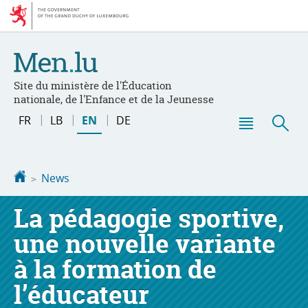
Go
Go
to
to
navigation
content
Site du ministère de l'Éducation
nationale, de l'Enfance et de la Jeunesse
Changer
FR
LB
EN
DE
de
Menu
Sea
langue
main
Homepage
News
La pédagogie sportive,
une nouvelle variante
à la formation de
l’éducateur