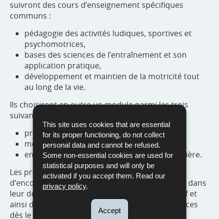
suivront des cours d’enseignement spécifiques
communs :
pédagogie des activités ludiques, sportives et
psychomotrices,
bases des sciences de l’entraînement et son
application pratique,
développement et maintien de la motricité tout
au long de la vie.
Ils choisiront en outre un module parmi les trois
suivants :
This site uses cookies that are essential
préparateur en motricité,
for its proper functioning, do not collect
moniteur sportif,
personal data and cannot be refused.
entraîneur d’une discipline sportive particulière.
Some non-essential cookies are used for
statistical purposes and will only be
Les préparateurs en motricité ont pour mission
activated if you accept them. Read our
d’encourager et guider les enfants de 0 à 12 ans dans
privacy policy
.
leur développement moteur, physique et sportif et
ainsi d’essayer de prévenir les déficiences motrices
Accept
dès le plus jeune âge.