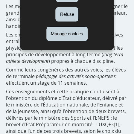
Les moniteurs sportifs ont vocation à accompagner le
grand public dans les salles de fitness ou à l’extérieur,
Refuse
ainsi que les personnes âgées et les personnes
handicapées.
Manage cookies
Les entraîneurs des différentes disciplines sportives
entraînent les sportifs sur les plans technique,
physique, tactique, moteur et mental, en suivant les
principes de développement à long terme (
long term
athlete development
) propres à chaque discipline.
Comme leurs congénères des autres voies, les élèves
de terminale
pédagogie des activités socio-sportives
effectuent un stage de 11 semaines.
Ces enseignements et cette pratique conduisent à
l’obtention du diplôme d’État d’éducateur, délivré par
le ministère de l’Éducation nationale, de l’Enfance et
de la Jeunesse, ainsi qu’à l’obtention de deux brevets,
délivrés par le ministère des Sports et l’ENEPS : le
brevet d’État Préparateur en motricité - LUXQF3[1],
ainsi que l’un de ces trois brevets, selon le choix du