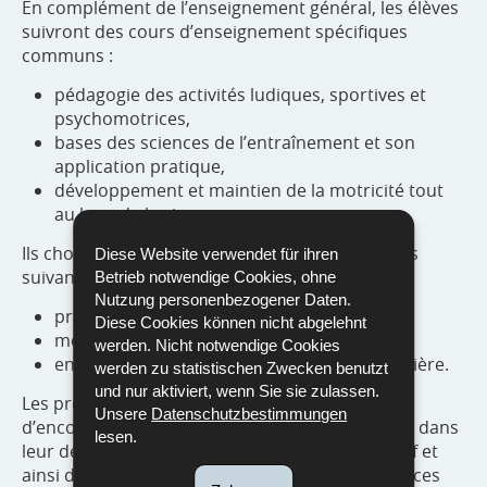
En complément de l’enseignement général, les élèves
suivront des cours d’enseignement spécifiques
communs :
pédagogie des activités ludiques, sportives et
psychomotrices,
bases des sciences de l’entraînement et son
application pratique,
développement et maintien de la motricité tout
au long de la vie.
Ils choisiront en outre un module parmi les trois
Diese Website verwendet für ihren
suivants :
Betrieb notwendige Cookies, ohne
Nutzung personenbezogener Daten.
préparateur en motricité,
Diese Cookies können nicht abgelehnt
moniteur sportif,
werden. Nicht notwendige Cookies
entraîneur d’une discipline sportive particulière.
werden zu statistischen Zwecken benutzt
und nur aktiviert, wenn Sie sie zulassen.
Les préparateurs en motricité ont pour mission
Unsere
Datenschutzbestimmungen
d’encourager et guider les enfants de 0 à 12 ans dans
lesen.
leur développement moteur, physique et sportif et
ainsi d’essayer de prévenir les déficiences motrices