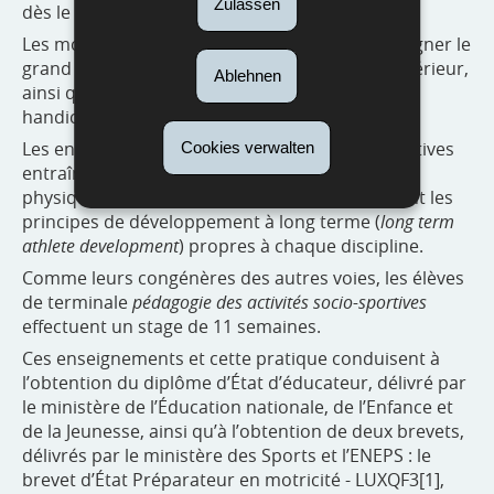
Zulassen
dès le plus jeune âge.
Les moniteurs sportifs ont vocation à accompagner le
grand public dans les salles de fitness ou à l’extérieur,
Ablehnen
ainsi que les personnes âgées et les personnes
handicapées.
Les entraîneurs des différentes disciplines sportives
Cookies verwalten
entraînent les sportifs sur les plans technique,
physique, tactique, moteur et mental, en suivant les
principes de développement à long terme (
long term
athlete development
) propres à chaque discipline.
Comme leurs congénères des autres voies, les élèves
de terminale
pédagogie des activités socio-sportives
effectuent un stage de 11 semaines.
Ces enseignements et cette pratique conduisent à
l’obtention du diplôme d’État d’éducateur, délivré par
le ministère de l’Éducation nationale, de l’Enfance et
de la Jeunesse, ainsi qu’à l’obtention de deux brevets,
délivrés par le ministère des Sports et l’ENEPS : le
brevet d’État Préparateur en motricité - LUXQF3[1],