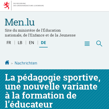
Zur
Zum
Navigation
Inhalt
Site du ministère de l'Éducation
nationale, de l'Enfance et de la Jeunesse
Changer
FR
LB
EN
DE
de
Haupt-
Suc
langue
Menü
Startseite
Nachrichten
La pédagogie sportive,
une nouvelle variante
à la formation de
l’éducateur