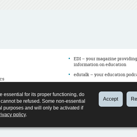
EDI – your magazine providin
information on education
edutalk – your education podc
cs
Newsletter
es
Directory
e essential for its proper functioning, do
on
Accept
Re
d cannot be refused. Some non-essential
Contact
al purposes and will only be activated if
Retrouvez
Youtube
LinkedIn
rivacy policy
.
nous
sur
Facebook