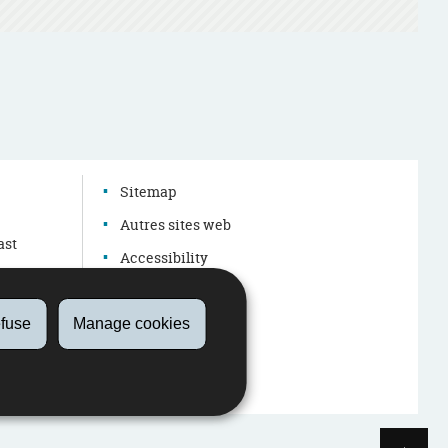
g
Sitemap
Autres sites web
ast
Accessibility
Legal aspects
About this site
fuse
Manage cookies
Page