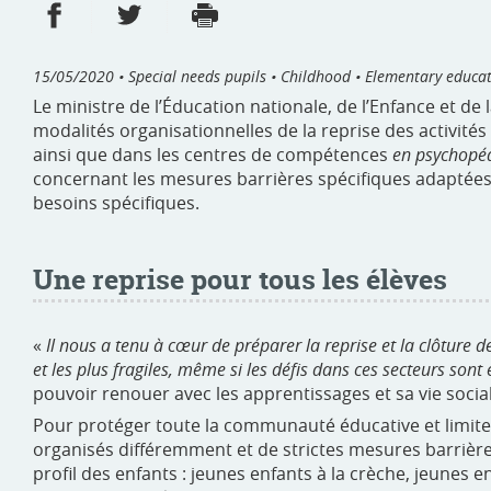
Share on Facebook
Share on Twitter
Print
- new window
- new window
15/05/2020
• Special needs pupils • Childhood • Elementary educa
Le ministre de l’Éducation nationale, de l’Enfance et de
modalités organisationnelles de la reprise des activité
ainsi que dans les centres de compétences
en psychopéd
concernant les mesures barrières spécifiques adaptées à
besoins spécifiques.
Une reprise pour tous les élèves
«
Il nous a tenu à cœur de préparer la reprise et la clôture d
et les plus fragiles, même si les défis dans ces secteurs son
pouvoir renouer avec les apprentissages et sa vie socia
Pour protéger toute la communauté éducative et limiter
organisés différemment et de strictes mesures barrièr
profil des enfants : jeunes enfants à la crèche, jeunes e