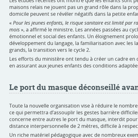
Les études récentes ont montré que les enfants sont peu
maisons relais ne jouent pas un grand rôle dans la propa
domicile peuvent se révéler négatifs dans la petite enfa
«
Pour les jeunes enfants, le risque sanitaire est limité par 
mois
», a affirmé le ministre. Les années passées au cyc
émotionnel et social des enfants. Un éloignement prolong
développement du langage, la familiarisation avec les la
grands, la transition vers le cycle 2.
Les efforts du ministère ont tendu à créer un cadre en c
en assurant aux jeunes enfants des conditions adaptées
Le port du masque déconseillé avan
Toute la nouvelle organisation vise à réduire le nombre
ce qui permettra d’assouplir les gestes barrière diffic
concerne entre autres le port du masque, interdit pour l
distance interpersonnelle de 2 mètres, difficile à respec
Un riche matériel pédagogique avec de nombreux exem