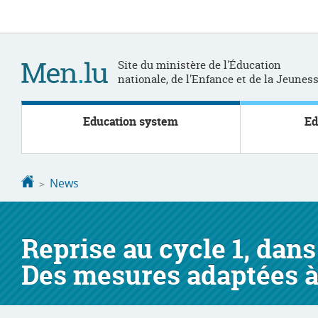
Go
Go
to
to
navigation
content
Site du ministère de l'Éducation
nationale, de l'Enfance et de la Jeunes
Education system
Ed
Homepage
News
Reprise au cycle 1, dans
Des mesures adaptées à 