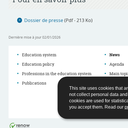
Dossier de presse
(Pdf - 213 Ko)
Dernière mise à jour
02/01/2026
Education system
News
Education policy
Agenda
Navigation
Professions in the education system
Main topi
menu
Publications
Démarch
This site uses cookies that ar
Legislati
not collect personal data an
cookies are used for statistic
you accept them. Read our
p