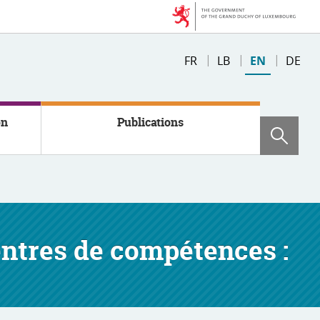
Changer
FR
LB
EN
DE
de
langue
on
Publications
Sear
centres de compétences :