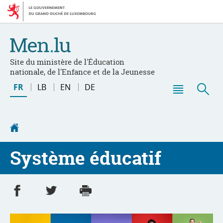
Aller
Aller
à
au
la
contenu
navigation
Site du ministère de l'Éducation
nationale, de l'Enfance et de la Jeunesse
Changer
FR
LB
EN
DE
de
Menu
Rec
langue
principal
Accueil
Système éducatif
Partager sur Facebook
Partager sur Twitter
Imprimer
- nouvelle fenêtre
- nouvelle fenêtre