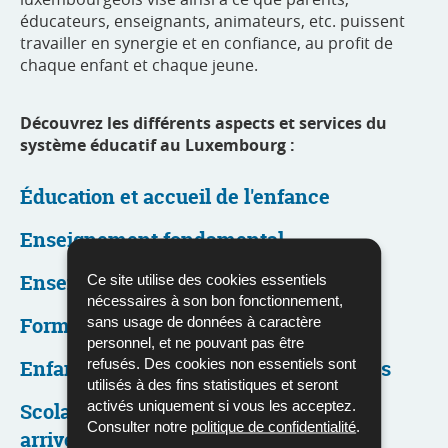
éducateurs, enseignants, animateurs, etc. puissent
travailler en synergie et en confiance, au profit de
chaque enfant et chaque jeune.
Découvrez les différents aspects et services du
système éducatif au Luxembourg :
Éducation et accueil de l'enfance
Enseignement fondamental
Enseignement secondaire
Ce site utilise des cookies essentiels
nécessaires à son bon fonctionnement,
Formation professionnelle
sans usage de données à caractère
personnel, et ne pouvant pas être
refusés. Des cookies non essentiels sont
Enfants et jeunes à besoins spécifiques
utilisés à des fins statistiques et seront
activés uniquement si vous les acceptez.
Scolarisation des élèves nouvellement
Consulter notre
politique de confidentialité
.
arrivés