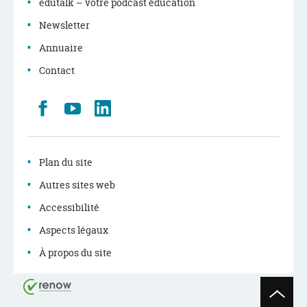
edutalk – votre podcast éducation
Newsletter
Annuaire
Contact
Retrouvez
Youtube
LinkedIn
nous
sur
Facebook
Plan du site
Autres sites web
Accessibilité
Aspects légaux
À propos du site
Haut
de