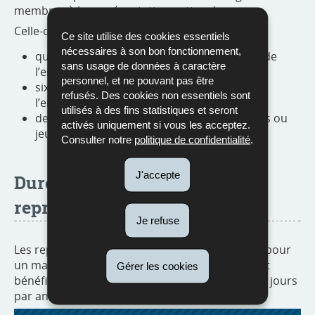
membres à la représentation nationale.
Celle-ci est composée de :
Ce site utilise des cookies essentiels
nécessaires à son bon fonctionnement,
quatre représentants des parents d’élèves de
sans usage de données à caractère
l’enseignement fondamental ;
personnel, et ne pouvant pas être
six représentants des parents d’élèves de
refusés. Des cookies non essentiels sont
l’enseignement secondaire ; et
utilisés à des fins statistiques et seront
deux représentants des parents des enfants ou
activés uniquement si vous les acceptez.
jeunes à besoins éducatifs spécifiques.
Consulter notre
politique de confidentialité
.
J'accepte
Durée de mandat et congé de
représentation
Je refuse
Les représentants au niveau national sont élus pour
un mandat renouvelable de trois ans et peuvent
Gérer les cookies
bénéficier d’un congé de représentation de huit jours
par an pour remplir leur mandat.