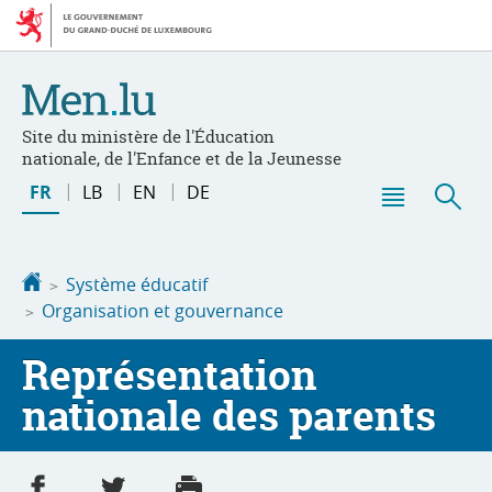
Aller
Aller
à
au
la
contenu
navigation
Site du ministère de l'Éducation
nationale, de l'Enfance et de la Jeunesse
Changer
FR
LB
EN
DE
de
Menu
Rec
langue
principal
Accueil
Système éducatif
Organisation et gouvernance
Représentation
nationale des parents
Partager sur Facebook
Partager sur Twitter
Imprimer
- nouvelle fenêtre
- nouvelle fenêtre