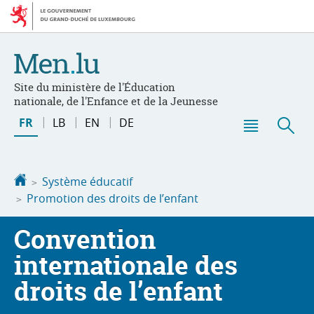
Aller
Aller
à
au
la
contenu
navigation
Site du ministère de l'Éducation
nationale, de l'Enfance et de la Jeunesse
Changer
FR
LB
EN
DE
de
Menu
Rec
langue
principal
Accueil
Système éducatif
Promotion des droits de l’enfant
Convention
internationale des
droits de l’enfant