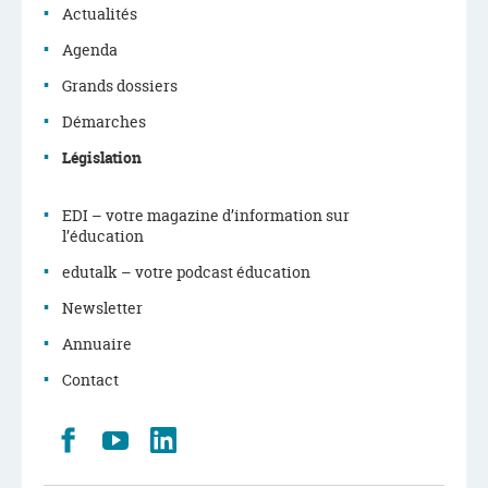
navigation
Actualités
Agenda
Grands dossiers
Démarches
Législation
EDI – votre magazine d’information sur
l’éducation
edutalk – votre podcast éducation
Newsletter
Annuaire
Contact
Retrouvez
Youtube
LinkedIn
nous
sur
Facebook