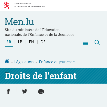
Aller
Aller
à
au
la
contenu
navigation
Site du ministère de l'Éducation
nationale, de l'Enfance et de la Jeunesse
Changer
FR
LB
EN
DE
de
Menu
Rec
langue
principal
Accueil
Législation
Enfance et jeunesse
Droits de l’enfant
Partager sur Facebook
Partager sur Twitter
Imprimer
- nouvelle fenêtre
- nouvelle fenêtre