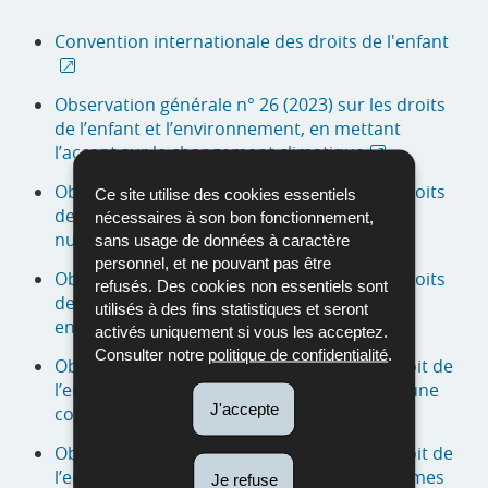
Convention internationale des droits de l'enfant
Observation générale n° 26 (2023) sur les droits
de l’enfant et l’environnement, en mettant
l’accent sur le changement climatique
Observation générale n° 25 (2021) sur les droits
Ce site utilise des cookies essentiels
de l’enfant en relation avec l’environnement
nécessaires à son bon fonctionnement,
numérique
sans usage de données à caractère
personnel, et ne pouvant pas être
Observation générale n° 24 (2019) sur les droits
refusés. Des cookies non essentiels sont
de l’enfant dans le système de justice pour
utilisés à des fins statistiques et seront
enfants
activés uniquement si vous les acceptez.
Consulter notre
politique de confidentialité
.
Observation générale n° 14 (2013) sur le droit de
l’enfant à ce que son intérêt supérieur soit une
J'accepte
considération primordiale
Observation générale n° 13 (2011) sur le droit de
l’enfant d’être protégé contre toutes les formes
Je refuse