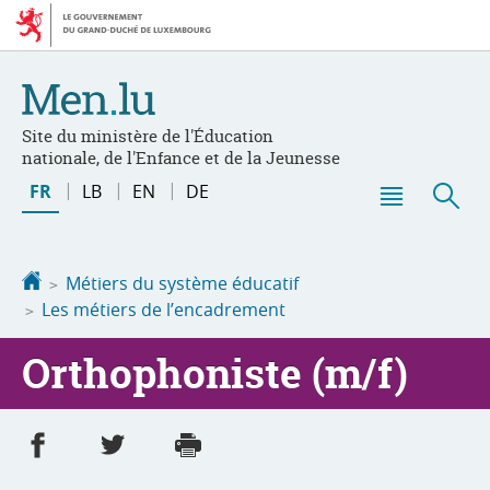
Aller
Aller
à
au
la
contenu
navigation
Site du ministère de l'Éducation
nationale, de l'Enfance et de la Jeunesse
Changer
FR
LB
EN
DE
de
Menu
Rec
langue
principal
Accueil
Métiers du système éducatif
Les métiers de l’encadrement
Orthophoniste (m/f)
Partager sur Facebook
Partager sur Twitter
Imprimer
- nouvelle fenêtre
- nouvelle fenêtre