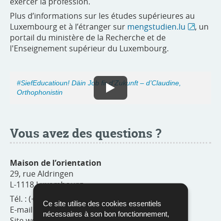
exercer la profession.
Plus d’informations sur les études supérieures au
Luxembourg et à l’étranger sur
mengstudien.lu
, un
portail du ministère de la Recherche et de
l'Enseignement supérieur du Luxembourg.
#SiefEducatioun! Däin Job fir d'Zukunft – d’Claudine,
Orthophonistin
Vous avez des questions ?
Maison de l’orientation
29, rue Aldringen
L-1118 Luxembourg
Tél. : (+352) 80 02 81 81
Ce site utilise des cookies essentiels
E-mail :
info@m-o.lu
nécessaires à son bon fonctionnement,
Site web :
www.maison-orientation.lu