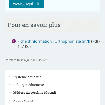
www.govjobs.lu
Pour en savoir plus
Fiche d’information : Orthophoniste (m/f)
(Pdf -
147 Ko)
Dernière mise à jour
30/03/2026
Système éducatif
Politique éducative
Menu
Métiers du système éducatif
de
Publications