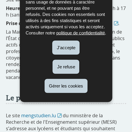
sans usage de données à caractère
Heures d’ouverture :
du lundi au vendredi de 8 h à 17
personnel, et ne pouvant pas être
h (sans rendez-vous)
refusés. Des cookies non essentiels sont
utilisés à des fins statistiques et seront
Prise de rendez-vous
possible sur
MyGuichet.lu
.
activés uniquement si vous les acceptez.
La Maison de l’orientation est une administration de
Consulter notre
politique de confidentialité
.
l’État qui regroupe en un seul lieu des acteurs publics
actifs dans le domaine de l’orientation scolaire et
J'accepte
professionnelle. Dans son espace « orientation », le
citoyen peut bénéficier d’un premier entretien sans
rendez-vous et dans le respect de l’anonymat,
Je refuse
pendant toute l’année (également pendant les
vacances scolaires).
Gérer les cookies
Le portail mengstudien.lu
Le site
mengstudien.lu
du ministère de la
Recherche et de l'Enseignement supérieur (MESR)
s’adresse aux lycéens et étudiants qui souhaitent