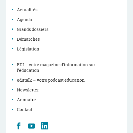
navigation
Actualités
Agenda
Grands dossiers
Démarches
Législation
EDI – votre magazine d’information sur
l’éducation
edutalk – votre podcast éducation
Newsletter
Annuaire
Contact
Retrouvez
Youtube
LinkedIn
nous
sur