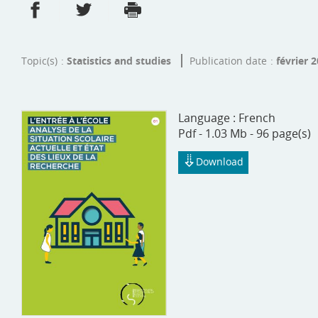
Share on Facebook
Share on Twitter
Print
- new window
- new window
Topic(s)
Statistics and studies
Publication date
février 
Language :
French
Pdf - 1.03 Mb - 96 page(s)
Download