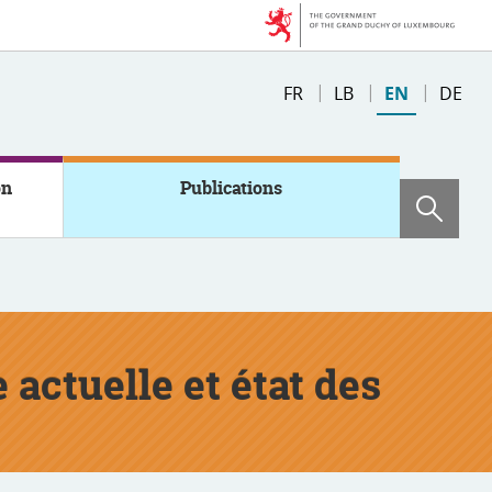
Change
FR
LB
EN
DE
the
language
on
Publications
Sear
e actuelle et état des