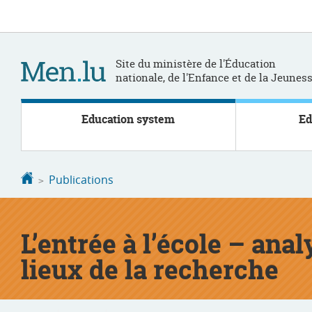
Go
Go
to
to
navigation
content
Site du ministère de l'Éducation
nationale, de l'Enfance et de la Jeunes
Education system
Ed
Homepage
Publications
L’entrée à l’école – anal
lieux de la recherche