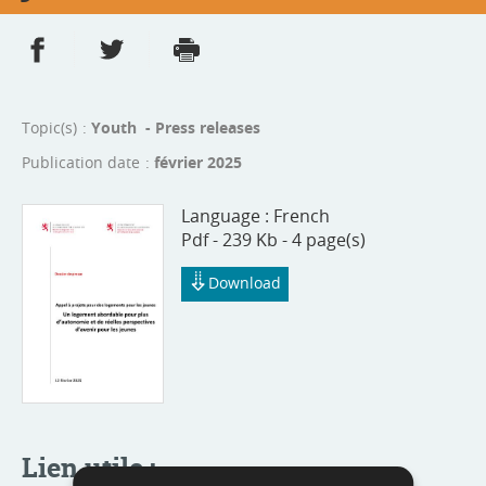
Share on Facebook
Share on Twitter
Print
- new window
- new window
Topic(s)
Youth - Press releases
Publication date
février 2025
Language :
French
Pdf - 239 Kb - 4 page(s)
Download
Lien utile :