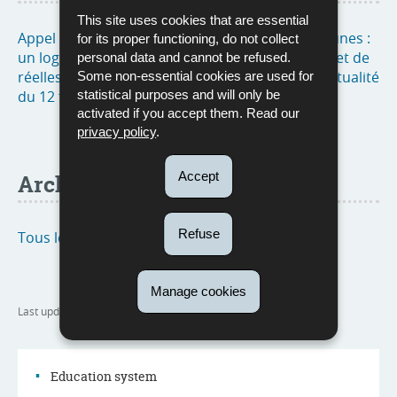
This site uses cookies that are essential
Appel à projets pour des logements pour les jeunes :
for its proper functioning, do not collect
un logement abordable pour plus d’autonomie et de
personal data and cannot be refused.
réelles perspectives d’avenir pour les jeunes (actualité
Some non-essential cookies are used for
du 12 février 2025)
statistical purposes and will only be
activated if you accept them. Read our
privacy policy
.
Accept
Archive
Refuse
Tous les dossiers de presse
Manage cookies
Last update
30/04/2025
Education system