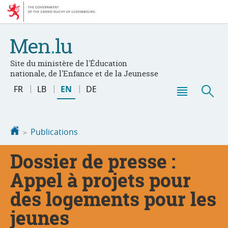
Go
Go
to
to
navigation
content
Site du ministère de l'Éducation
nationale, de l'Enfance et de la Jeunesse
Change
FR
LB
EN
DE
the
Menu
Sea
language
main
Homepage
Publications
Dossier de presse :
Appel à projets pour
des logements pour les
jeunes