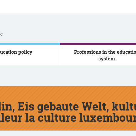
se
ucation policy
Professions in the educati
system
lin, Eis gebaute Welt, kul
aleur la culture luxembour