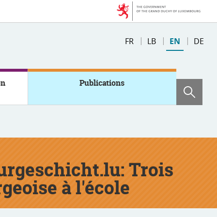
Change
FR
LB
EN
DE
the
language
on
Publications
Sear
turgeschicht.lu: Trois
geoise à l'école