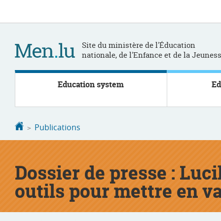
Go
Go
to
to
navigation
content
Site du ministère de l'Éducation
nationale, de l'Enfance et de la Jeunes
Education system
Ed
Homepage
Publications
Dossier de presse : Luci
outils pour mettre en v