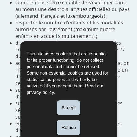
comprendre et être capable de s'exprimer dans
au moins une des trois langues officielles du pays
(allemand, français et luxembourgeois) ;
respecter le nombre d'enfants et les modalités
autorisés par l'agrément (maximum quatre
enfants en accueil simultanément) ;
disposer d'une infrastructure qui respecte les
critères minimas tels que prévus par l'article 27
This site uses cookies that are essential
du règlement grand-ducal du 17 août 2011 ;
for its proper functioning, do not collect
accomplir une procédure "sélection - préparation
personal data and cannot be refused.
- formation" de maximum 30 heures auprès d'un
Some non-essential cookies are used for
des services d'accompagnement et obtenir le
statistical purposes and will only be
certificat de sélection ;
activated if you accept them. Read our
suivre une formation de base pour familles
privacy policy
.
d’accueil de 100 heures ;
suivre pendant 20 heures par an au moins des
Accept
séances de formation continue et / ou de
supervision ;
être suivies régulièrement par un des services
Refuse
d'accompagnement ;
ne pas avoir fait l'objet de condamnations