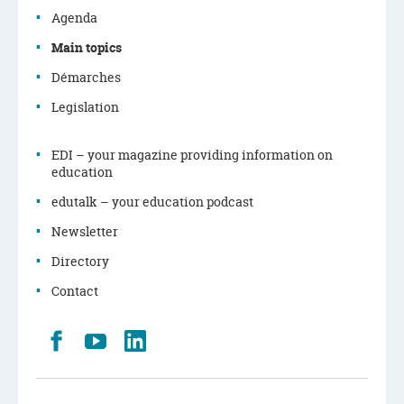
Agenda
Main topics
Démarches
Legislation
EDI – your magazine providing information on
education
edutalk – your education podcast
Newsletter
Directory
Contact
Retrouvez
Youtube
LinkedIn
nous
sur
Facebook