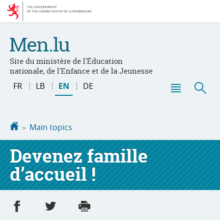
Go
Go
to
to
navigation
content
Site du ministère de l'Éducation
nationale, de l'Enfance et de la Jeunesse
Changer
FR
LB
EN
DE
de
Menu
Sea
langue
main
Homepage
Main topics
Devenez famille
d’accueil !
Share on Facebook
Share on Twitter
Print
- new window
- new window