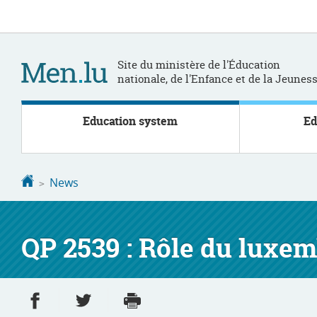
Go
Go
to
to
navigation
content
Site du ministère de l'Éducation
nationale, de l'Enfance et de la Jeunes
Education system
Ed
Homepage
News
QP 2539 : Rôle du luxem
Share on Facebook
Share on Twitter
Print
- new window
- new window