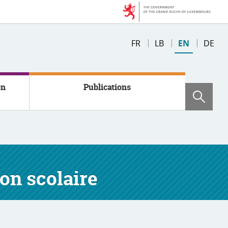
Changer
FR
LB
EN
DE
de
langue
on
Publications
Sear
on scolaire