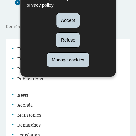
QP 2436 : Diplôme de fin d'études en
privacy policy
.
luxembourgeois
(Pdf - 1,29 Mo)
Accept
Dernière mise à jour
09/09/2025
Refuse
Education system
Education policy
Manage cookies
Navigation
Professions in the education system
menu
Publications
News
Agenda
Main topics
Démarches
Legislation