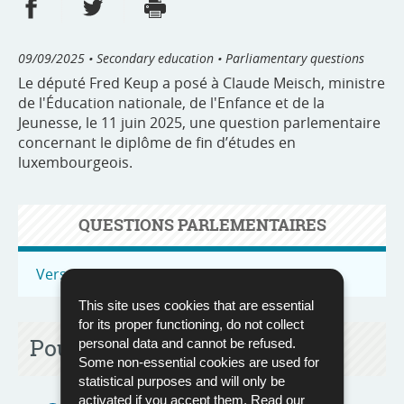
Share on Facebook
Share on Twitter
Print
- new window
- new window
09/09/2025
• Secondary education • Parliamentary questions
Le député Fred Keup a posé à Claude Meisch, ministre
de l'Éducation nationale, de l'Enfance et de la
Jeunesse, le 11 juin 2025, une question parlementaire
concernant le diplôme de fin d’études en
luxembourgeois.
QUESTIONS PARLEMENTAIRES
Vers toutes les questions parlementaires
This site uses cookies that are essential
for its proper functioning, do not collect
Pour en savoir plus
personal data and cannot be refused.
Some non-essential cookies are used for
statistical purposes and will only be
activated if you accept them. Read our