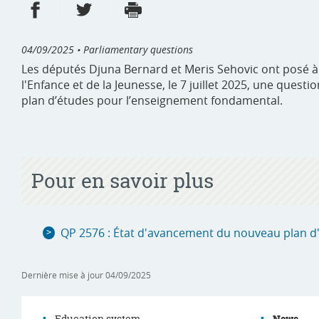
Share on Facebook
Share on Twitter
Print
- new window
- new window
04/09/2025
• Parliamentary questions
Les députés Djuna Bernard et Meris Sehovic ont posé à 
l'Enfance et de la Jeunesse, le 7 juillet 2025, une que
plan d’études pour l’enseignement fondamental.
Pour en savoir plus
QP 2576 : État d'avancement du nouveau plan 
Dernière mise à jour
04/09/2025
Education system
News