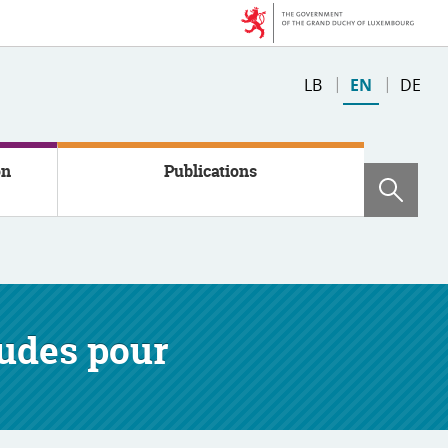
Changer
LB
EN
DE
de
langue
on
Publications
Sear
tudes pour