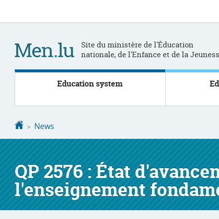
Go
Go
to
to
navigation
content
Site du ministère de l'Éducation
nationale, de l'Enfance et de la Jeunes
Education system
Ed
Homepage
News
QP 2576 : État d'avance
l'enseignement fondam