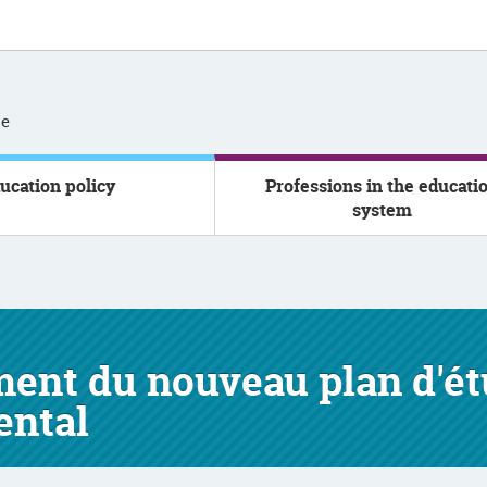
se
ucation policy
Professions in the educati
system
ment du nouveau plan d'é
ental