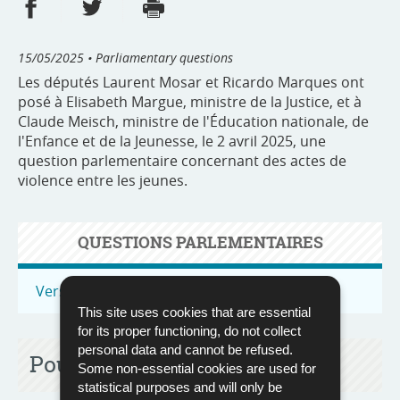
Share on Facebook
Share on Twitter
Print
- new window
- new window
15/05/2025
• Parliamentary questions
Les députés Laurent Mosar et Ricardo Marques ont
posé à Elisabeth Margue, ministre de la Justice, et à
Claude Meisch, ministre de l'Éducation nationale, de
l'Enfance et de la Jeunesse, le 2 avril 2025, une
question parlementaire concernant des actes de
violence entre les jeunes.
QUESTIONS PARLEMENTAIRES
Vers toutes les questions parlementaires
This site uses cookies that are essential
for its proper functioning, do not collect
personal data and cannot be refused.
Pour en savoir plus
Some non-essential cookies are used for
statistical purposes and will only be