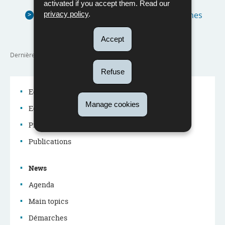
activated if you accept them. Read our
QP 2177 : Actes de violence entre les jeunes
privacy policy
.
(Pdf - 532 Ko)
Accept
Dernière mise à jour
15/05/2025
Refuse
Education system
Manage cookies
Education policy
Navigation
Professions in the education system
menu
Publications
News
Agenda
Main topics
Démarches