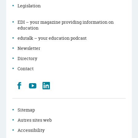
Legislation
EDI – your magazine providing information on
education
edutalk – your education podcast
Newsletter
Directory
Contact
Retrouvez
Youtube
LinkedIn
nous
sur
Facebook
Sitemap
Autres sites web
Accessibility