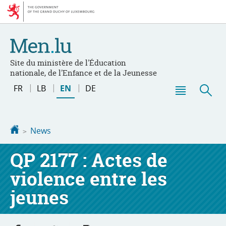
Go
Go
to
to
navigation
content
Site du ministère de l'Éducation
nationale, de l'Enfance et de la Jeunesse
Changer
FR
LB
EN
DE
de
Menu
Sea
langue
main
Homepage
News
QP 2177 : Actes de
violence entre les
jeunes