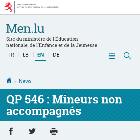
Go
Go
to
to
navigation
content
Site du ministère de l'Éducation
nationale, de l'Enfance et de la Jeunesse
Changer
FR
LB
EN
DE
de
Menu
Sea
langue
main
Homepage
News
QP 546 : Mineurs non
accompagnés
Share on Facebook
Share on Twitter
Print
- new window
- new window