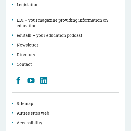
Legislation
EDI – your magazine providing information on
education
edutalk – your education podcast
Newsletter
Directory
Contact
Retrouvez
Youtube
LinkedIn
nous
sur
Facebook
Sitemap
Autres sites web
Accessibility