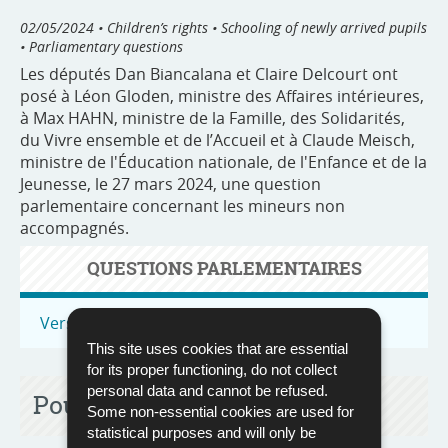
02/05/2024
• Children’s rights • Schooling of newly arrived pupils
• Parliamentary questions
Les députés Dan Biancalana et Claire Delcourt ont
posé à Léon Gloden, ministre des Affaires intérieures,
à Max HAHN, ministre de la Famille, des Solidarités,
du Vivre ensemble et de l’Accueil et à Claude Meisch,
ministre de l'Éducation nationale, de l'Enfance et de la
Jeunesse, le 27 mars 2024, une question
parlementaire concernant les mineurs non
accompagnés.
QUESTIONS PARLEMENTAIRES
Vers toutes les questions parlementaires
This site uses cookies that are essential
for its proper functioning, do not collect
personal data and cannot be refused.
Pour en savoir plus
Some non-essential cookies are used for
statistical purposes and will only be