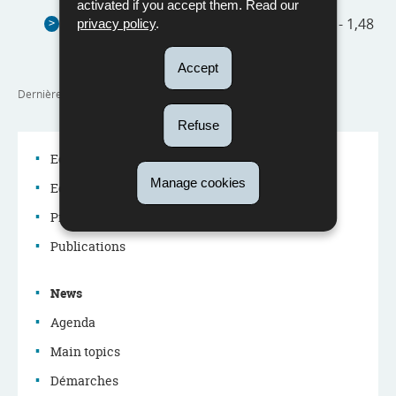
activated if you accept them. Read our
QP 546 : Mineurs non accompagnés
(Pdf - 1,48
privacy policy
.
Mo)
Accept
Dernière mise à jour
02/05/2024
Refuse
Education system
Manage cookies
Education policy
Navigation
Professions in the education system
menu
Publications
News
Agenda
Main topics
Démarches