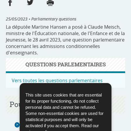
Share on Facebook
Share on Twitter
Print
- new window
- new window
25/05/2023
• Parliamentary questions
La députée Martine Hansen a posé à Claude Meisch,
ministre de l'Éducation nationale, de l'Enfance et de la
Jeunesse, le 28 avril 2023, une question parlementaire
concernant les admissions conditionnelles
d'enseignants.
QUESTIONS PARLEMENTAIRES
Vers toutes les questions parlementaires
This site uses cookies that are essential
for its proper functioning, do not collect
Pour en savoir plus
personal data and cannot be refused.
Some non-essential cookies are used for
statistical purposes and will only be
QP 7945 : Admissions conditionnelles
activated if you accept them. Read our