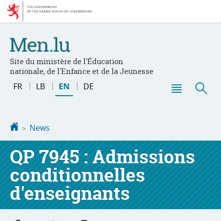
Go
Go
to
to
navigation
content
Site du ministère de l'Éducation
nationale, de l'Enfance et de la Jeunesse
Changer
FR
LB
EN
DE
de
Menu
Sea
langue
main
Homepage
News
QP 7945 : Admissions
conditionnelles
d'enseignants