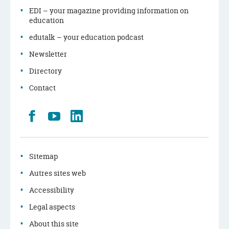
EDI – your magazine providing information on
education
edutalk – your education podcast
Newsletter
Directory
Contact
Retrouvez
Youtube
LinkedIn
nous
sur
Facebook
Sitemap
Autres sites web
Accessibility
Legal aspects
About this site