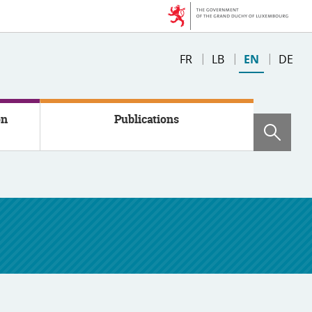
Changer
FR
LB
EN
DE
de
langue
on
Publications
Sear