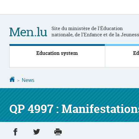
Go
Go
to
to
navigation
content
Site du ministère de l'Éducation
nationale, de l'Enfance et de la Jeunes
Education system
Ed
Homepage
News
QP 4997 : Manifestation
Share on Facebook
Share on Twitter
Print
- new window
- new window