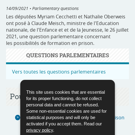
14/09/2021
• Parliamentary questions
Les députées Myriam Cecchetti et Nathalie Oberweis
ont posé à Claude Meisch, ministre de l'Education
nationale, de l'Enfance et et de la Jeunesse, le 26 juillet
2021, une question parlementaire concernant
les possibilités de formation en prison.
QUESTIONS PARLEMENTAIRES
Vers toutes les questions parlementaires
This site uses cookies that are essential
Pour en savoir plus
for its proper functioning, do not collect
personal data and cannot be refused.
Some non-essential cookies are used for
QP 4749 : Possibilités de formation en prison
statistical purposes and will only be
(Pdf - 870 Ko)
activated if you accept them. Read our
privacy policy
.