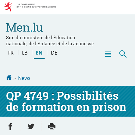
Go
Go
to
to
navigation
content
Site du ministère de l'Éducation
nationale, de l'Enfance et de la Jeunesse
Changer
FR
LB
EN
DE
de
Menu
Sea
langue
main
Homepage
News
QP 4749 : Possibilités
de formation en prison
Share on Facebook
Share on Twitter
Print
- new window
- new window