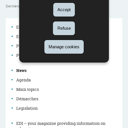
Dernière mise à jour
30/07/2024
Accept
Education system
Refuse
Education policy
Navigation
Professions in the education system
Manage cookies
menu
Publications
News
Agenda
Main topics
Démarches
Legislation
EDI – your magazine providing information on