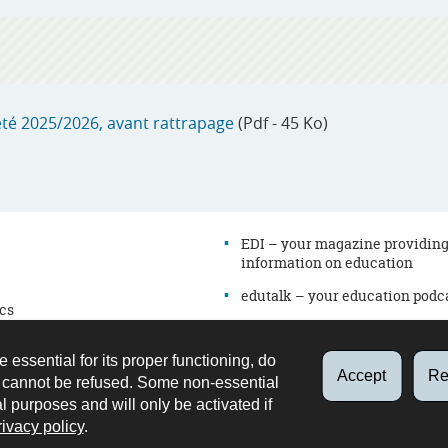
été 2025/2026, avant rattrapage
(Pdf - 45 Ko)
EDI – your magazine providin
information on education
edutalk – your education podc
cs
Newsletter
es
Directory
e essential for its proper functioning, do
on
Accept
Re
d cannot be refused. Some non-essential
Contact
al purposes and will only be activated if
Retrouvez
Youtube
LinkedIn
rivacy policy
.
nous