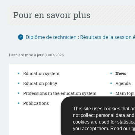
Pour en savoir plus
Diplôme de technicien : Résultats de la session 
Dernière mise à jour
03/07/2026
Education system
News
Education policy
Agenda
Navigation
Professions in the education system
Main topi
menu
Publications
Démarch
This site uses cookies that ar
Legislati
not collect personal data an
cookies are used for statistic
you accept them. Read our
p