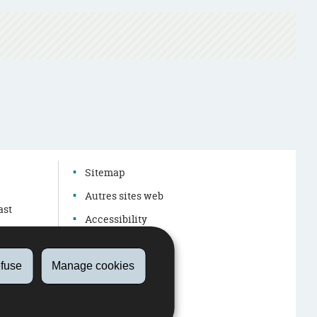
g
Sitemap
Autres sites web
ast
Accessibility
Legal aspects
About this site
fuse
Manage cookies