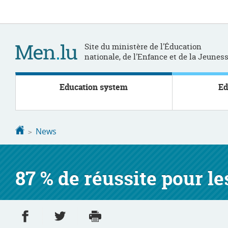
Go
Go
to
to
navigation
content
Site du ministère de l'Éducation
nationale, de l'Enfance et de la Jeunes
Education system
Ed
Homepage
News
87 % de réussite pour l
Share on Facebook
Share on Twitter
Print
- new window
- new window