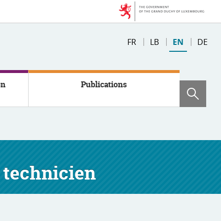
Changer
FR
LB
EN
DE
de
langue
on
Publications
Sear
 technicien