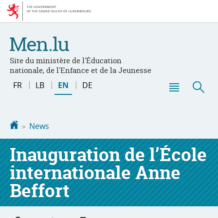
Go
Go
to
to
navigation
content
Site du ministère de l'Éducation
nationale, de l'Enfance et de la Jeunesse
Changer
FR
LB
EN
DE
de
Menu
Sea
langue
main
Homepage
News
Inauguration de l’École
internationale Anne
Beffort