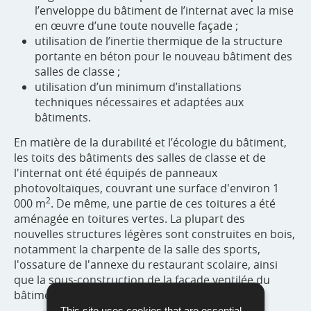
l’enveloppe du bâtiment de l’internat avec la mise
en œuvre d’une toute nouvelle façade ;
utilisation de l’inertie thermique de la structure
portante en béton pour le nouveau bâtiment des
salles de classe ;
utilisation d’un minimum d’installations
techniques nécessaires et adaptées aux
bâtiments.
En matière de la durabilité et l’écologie du bâtiment,
les toits des bâtiments des salles de classe et de
l'internat ont été équipés de panneaux
photovoltaïques, couvrant une surface d'environ 1
2
000 m
. De même, une partie de ces toitures a été
aménagée en toitures vertes. La plupart des
nouvelles structures légères sont construites en bois,
notamment la charpente de la salle des sports,
l'ossature de l'annexe du restaurant scolaire, ainsi
que la sous-construction de la façade ventilée du
bâtiment des salles de classe.
This site uses cookies that are essential