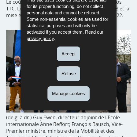
Le coût global du projet s’élève à 52 300 000 euros
for its proper functioning, do not collect
TTC. Les travaux de ce projet ont débuté en 2018 et la
personal data and cannot be refused.
mise en service du bâtiment a eu lieu en avril 2022.
Some non-essential cookies are used for
statistical purposes and will only be
activated if you accept them. Read our
privacy policy
.
Accept
Refuse
Manage cookies
(de g. à dr.) Guy Ewen, directeur adjoint de l'École
internationale Anne Beffort; François Bausch, Vice-
Premier ministre, ministre de la Mobilité et des