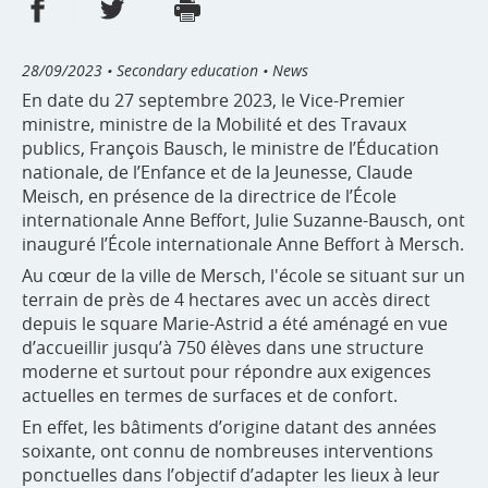
Share on Facebook
Share on Twitter
Print
- new window
- new window
28/09/2023
• Secondary education • News
En date du 27 septembre 2023, le Vice-Premier
ministre, ministre de la Mobilité et des Travaux
publics, François Bausch, le ministre de l’Éducation
nationale, de l’Enfance et de la Jeunesse, Claude
Meisch, en présence de la directrice de l’École
internationale Anne Beffort, Julie Suzanne-Bausch, ont
inauguré l’École internationale Anne Beffort à Mersch.
Au cœur de la ville de Mersch, l'école se situant sur un
terrain de près de 4 hectares avec un accès direct
depuis le square Marie-Astrid a été aménagé en vue
d’accueillir jusqu’à 750 élèves dans une structure
moderne et surtout pour répondre aux exigences
actuelles en termes de surfaces et de confort.
En effet, les bâtiments d’origine datant des années
soixante, ont connu de nombreuses interventions
ponctuelles dans l’objectif d’adapter les lieux à leur