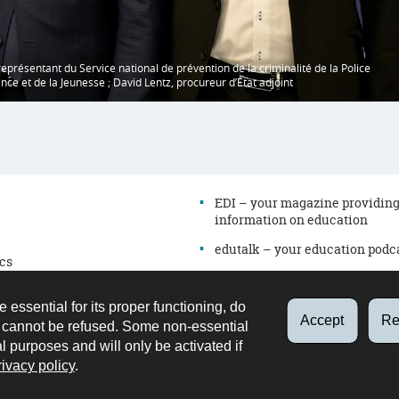
, représentant du Service national de prévention de la criminalité de la Police
nce et de la Jeunesse ; David Lentz, procureur d’État adjoint
EDI – your magazine providin
information on education
edutalk – your education podc
cs
Newsletter
es
e essential for its proper functioning, do
Directory
on
Accept
Re
d cannot be refused. Some non-essential
Contact
al purposes and will only be activated if
Retrouvez
Youtube
LinkedIn
rivacy policy
.
nous
sur