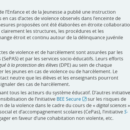
de l’Enfance et de la Jeunesse a publié une instruction
es en cas d’actes de violence observés dans l’enceinte de
s mesures proposées ont été élaborées en étroite collaborati
 clairement les structures, les procédures et les
hange étroit et continu autour de la délinquance juvénile
 actes de violence et de harcèlement sont assurées par les
ePAS) et par les services socio-éducatifs. Leurs efforts
gué à la protection des élèves
(DPE) au sein de chaque
er les jeunes en cas de violence ou de harcèlement. Le
act neutre que les élèves et les enseignants pourront
 signaler des cas de harcèlement.
ant tous les acteurs du système éducatif. D’autres initiativ
bilisation de l’initiative
BEE Secure
sur les risques de
on de la violence dans le cadre du cours de «
digital sciences
»
cial et d’accompagnement scolaires (CePas), l’initiative
S-
ager en faveur d’une cohabitation non violente, etc.