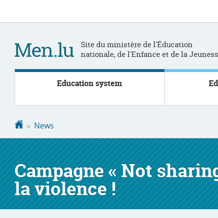
Go
Go
to
to
navigation
content
Site du ministère de l'Éducation
nationale, de l'Enfance et de la Jeunes
Education system
Ed
Homepage
News
Campagne « Not sharing 
la violence !