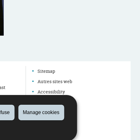
Le site internet www.notsharing.lu informe les jeunes des conséquences et s
partagent les vidéos d’actes violents
g
Sitemap
Autres sites web
ast
Accessibility
Legal aspects
About this site
fuse
Manage cookies