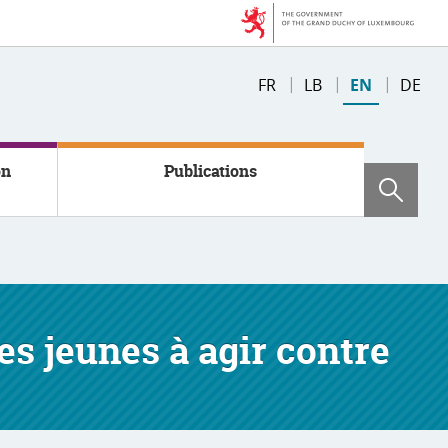
Changer
FR
LB
EN
DE
de
langue
on
Publications
Sear
es jeunes à agir contre