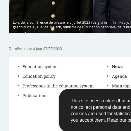
Lors de la conférence de presse le 5 juillet 2023 (de g. à dr.) : Tim Pauly
grand-ducale ; Claude Meisch, ministre de l’Éducation nationale, de l’Enfa
Dernière mise à jour
07/07/2023
Education system
News
Education policy
Agenda
Navigation
Professions in the education system
Main topi
menu
Publications
Démarch
This site uses cookies that ar
Legislati
not collect personal data an
cookies are used for statistic
you accept them. Read our
p