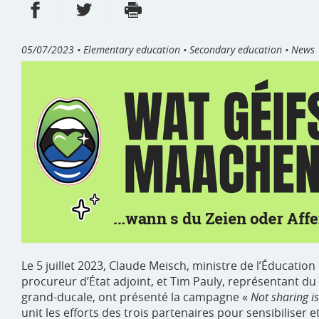
Share on Facebook
Share on Twitter
Print
- new window
- new window
05/07/2023
• Elementary education • Secondary education • News
Le 5 juillet 2023, Claude Meisch, ministre de l’Éducation
procureur d’État adjoint, et Tim Pauly, représentant du 
grand-ducale, ont présenté la campagne «
Not sharing is
unit les efforts des trois partenaires pour sensibiliser