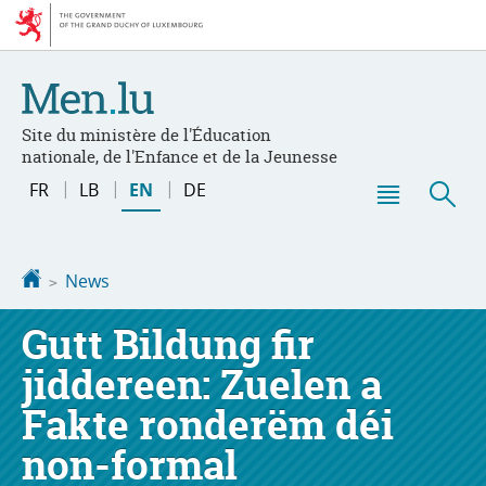
Go
Go
to
to
navigation
content
Site du ministère de l'Éducation
nationale, de l'Enfance et de la Jeunesse
Changer
FR
LB
EN
DE
de
Menu
Sea
langue
main
Homepage
News
Gutt Bildung fir
jiddereen: Zuelen a
Fakte ronderëm déi
non-formal