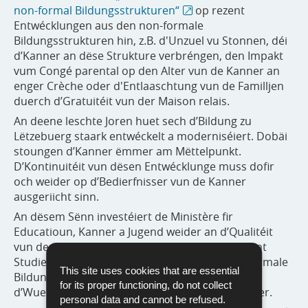
non-formal Bildungsstrukturen“
op rezent
Entwécklungen aus den non-formale
Bildungsstrukturen hin, z.B. d'Unzuel vu Stonnen, déi
d’Kanner an dëse Strukture verbréngen, den Impakt
vum Congé parental op den Alter vun de Kanner an
enger Crèche oder d'Entlaaschtung vun de Familljen
duerch d’Gratuitéit vun der Maison relais.
An deene leschte Joren huet sech d’Bildung zu
Lëtzebuerg staark entwéckelt a moderniséiert. Dobäi
stoungen d’Kanner ëmmer am Mëttelpunkt.
D’Kontinuitéit vun dësen Entwécklunge muss dofir
och weider op d’Bedierfnisser vun de Kanner
ausgeriicht sinn.
An dësem Sënn investéiert de Ministère fir
Educatioun, Kanner a Jugend weider an d’Qualitéit
vun den non-formale Bildungsstrukturen. Rezent
Studie beleeën, dass d’Qualitéit vun den non-formale
This site uses cookies that are essential
Bildungsstrukturen ausschlaggebend ass fir
for its proper functioning, do not collect
d’Wuelbefannen an d’Entwécklung vun de Kanner.
personal data and cannot be refused.