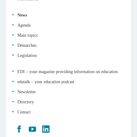
menu
News
Agenda
Main topics
Démarches
Legislation
EDI – your magazine providing information on education
edutalk – your education podcast
Newsletter
Directory
Contact
Retrouvez
Youtube
LinkedIn
nous
sur