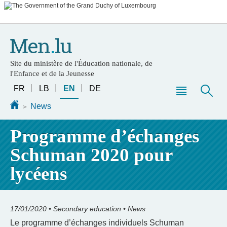
Go
Go
to
to
navigation
content
Site du ministère de l'Éducation nationale, de
l'Enfance et de la Jeunesse
Changer
FR
LB
EN
DE
de
Menu
Sea
Homepage
News
langue
main
Programme d’échanges
Schuman 2020 pour
lycéens
17/01/2020
• Secondary education • News
Le programme d’échanges individuels Schuman