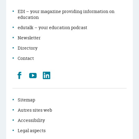
EDI – your magazine providing information on
education
edutalk – your education podcast
Newsletter
Directory
Contact
Retrouvez
Youtube
LinkedIn
nous
sur
Facebook
Sitemap
Autres sites web
Accessibility
Legal aspects