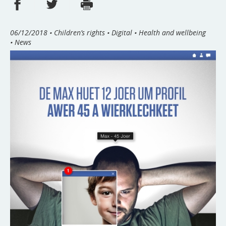
Share on Facebook
Share on Twitter
Print
- new window
- new window
06/12/2018
• Children’s rights • Digital • Health and wellbeing
• News