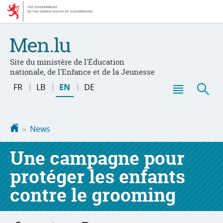
Go
Go
to
to
navigation
content
Site du ministère de l'Éducation
nationale, de l'Enfance et de la Jeunesse
Changer
FR
LB
EN
DE
de
Menu
Sea
langue
main
Homepage
News
Une campagne pour
protéger les enfants
contre le grooming