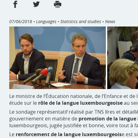
Share on Facebook
Share on Twitter
Print
- new window
- new window
07/06/2018
• Languages • Statistics and studies • News
Le ministre de l’Éducation nationale, de l’Enfance et de 
étude sur le
rôle de la langue luxembourgeoise
au sei
Le sondage représentatif réalisé par TNS Ilres et détai
gouvernement en matière de
promotion de la langue
luxembourgeois, jugée justifiée et bonne, voire tout à fa
Le
renforcement de la langue luxembourgeois
e est s