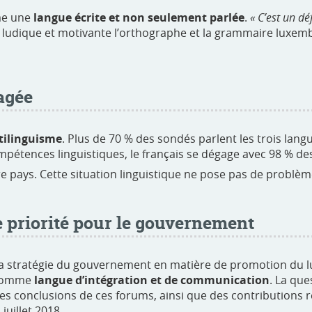
me une
langue écrite et non seulement parlée
.
« C’est un dé
n ludique et motivante l’orthographe et la grammaire luxem
agée
tilinguisme
. Plus de 70 % des sondés parlent les trois langu
ompétences linguistiques, le français se dégage avec 98 % de
 pays. Cette situation linguistique ne pose pas de problème
 priorité pour le gouvernement
elé la stratégie du gouvernement en matière de promotion d
s comme
langue d’intégration et de communication
. La que
Les conclusions de ces forums, ainsi que des contributions r
uillet 2018.