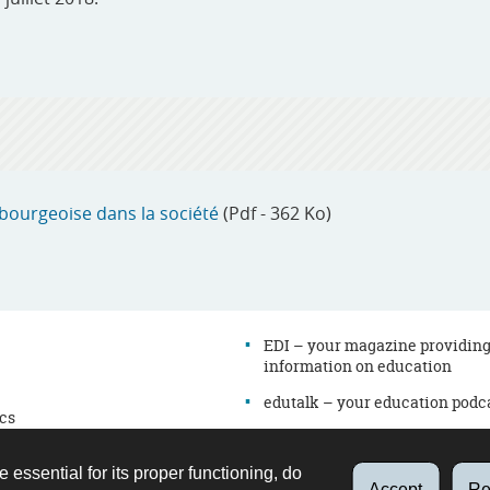
mbourgeoise dans la société
(Pdf - 362 Ko)
EDI – your magazine providin
information on education
edutalk – your education podc
cs
Newsletter
es
e essential for its proper functioning, do
Directory
on
Accept
Re