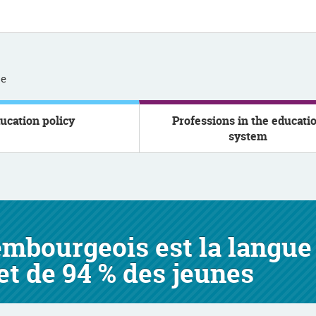
se
ucation policy
Professions in the educati
system
xembourgeois est la langu
et de 94 % des jeunes