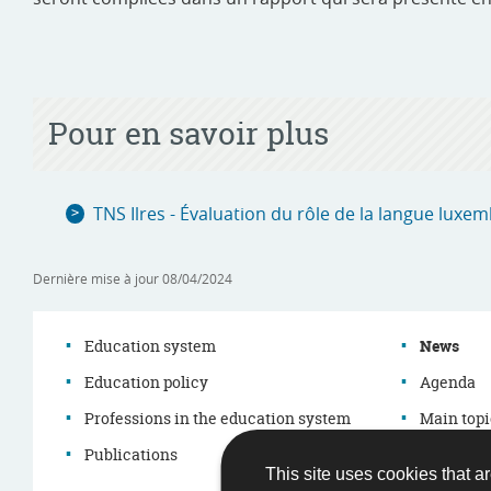
Pour en savoir plus
TNS Ilres - Évaluation du rôle de la langue luxe
Dernière mise à jour
08/04/2024
Education system
News
Education policy
Agenda
Navigation
Professions in the education system
Main topi
menu
Publications
Démarch
This site uses cookies that ar
Legislati