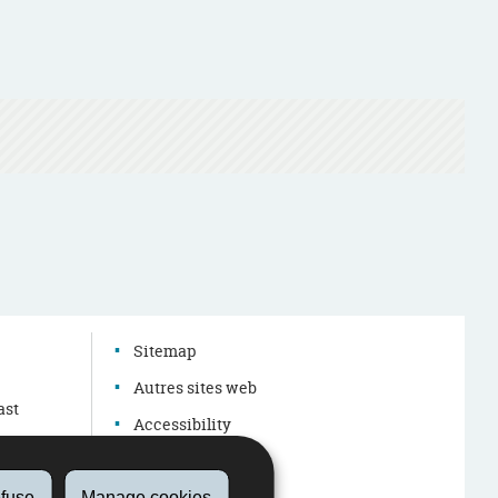
g
Sitemap
Autres sites web
ast
Accessibility
Legal aspects
About this site
fuse
Manage cookies