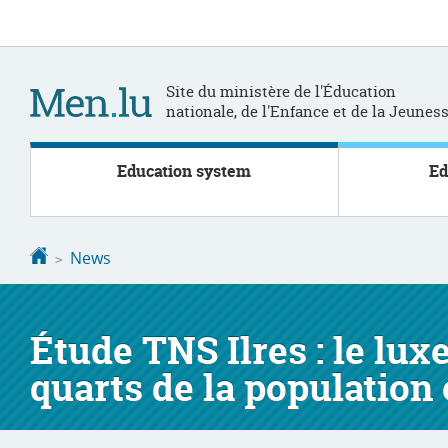
Go
Go
to
to
navigation
content
Site du ministère de l'Éducation
nationale, de l'Enfance et de la Jeunes
Education system
Ed
Homepage
News
Étude TNS Ilres : le lu
quarts de la population 