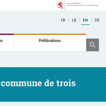
Changer
FR
LB
EN
DE
de
langue
on
Publications
Sear
e commune de trois