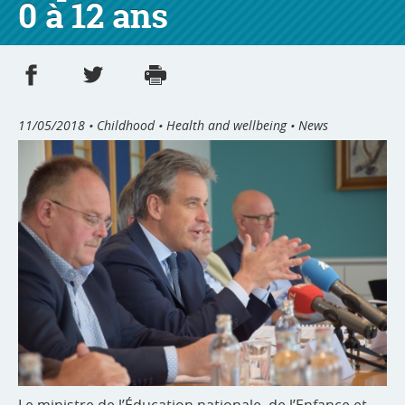
0 à 12 ans
Share on Facebook
Share on Twitter
Print
- new window
- new window
11/05/2018
• Childhood • Health and wellbeing • News