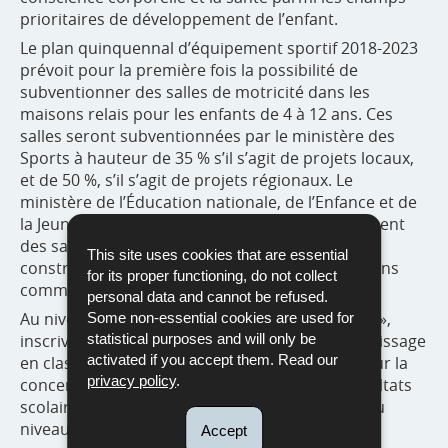
prioritaires de développement de l’enfant.
Le plan quinquennal d’équipement sportif 2018-2023
prévoit pour la première fois la possibilité de
subventionner des salles de motricité dans les
maisons relais pour les enfants de 4 à 12 ans. Ces
salles seront subventionnées par le ministère des
Sports à hauteur de 35 % s’il s’agit de projets locaux,
et de 50 %, s’il s’agit de projets régionaux. Le
ministère de l’Éducation nationale, de l’Enfance et de
la Jeunesse continue de contribuer au financement
des salles dans le cadre des conventions de
This site uses cookies that are essential
construction qu’il conclut avec les administrations
for its proper functioning, do not collect
communales.
personal data and cannot be refused.
Au niveau scolaire, des écoles « en mouvement »,
Some non-essential cookies are used for
inscrivent les activités physiques dans l’apprentissage
statistical purposes and will only be
activated if you accept them. Read our
en classe, au quotidien avec un impact positif sur la
privacy policy
.
concentration des élèves et donc sur leurs résultats
scolaires. Le projet est appelé à être multiplié au
niveau national.
Accept