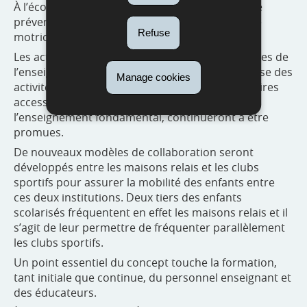
À l’école toujours, des mesures de dépistage, de
prévention et de remédiation des problèmes de
Refuse
motricité seront mises en place.
Les activités de la Ligue des associations sportives de
l’enseignement fondamental (LASEP), qui propose des
Manage cookies
activités sportives en dehors des horaires scolaires
accessibles à tous les enfants scolarisés à
l’enseignement fondamental, continueront à être
promues.
De nouveaux modèles de collaboration seront
développés entre les maisons relais et les clubs
sportifs pour assurer la mobilité des enfants entre
ces deux institutions. Deux tiers des enfants
scolarisés fréquentent en effet les maisons relais et il
s’agit de leur permettre de fréquenter parallèlement
les clubs sportifs.
Un point essentiel du concept touche la formation,
tant initiale que continue, du personnel enseignant et
des éducateurs.