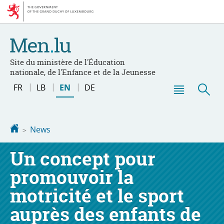
Go
Go
to
to
navigation
content
Site du ministère de l'Éducation
nationale, de l'Enfance et de la Jeunesse
Changer
FR
LB
EN
DE
de
Menu
Sea
langue
main
Homepage
News
Un concept pour
promouvoir la
motricité et le sport
auprès des enfants de