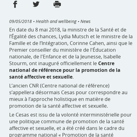
Share on Facebook
Share on Twitter
Print
- new window
- new window
09/05/2018
• Health and wellbeing • News
En date du 8 mai 2018, la ministre de la Santé et de
l’Égalité des chances, Lydia Mutsch et le ministre de la
Famille et de l’Intégration, Corinne Cahen, ainsi que le
Premier conseiller du ministère de l'Éducation
nationale, de l'Enfance et de la Jeunesse, Isabelle
Stourm, ont inauguré officiellement le
Centre
national de référence pour la promotion de la
santé affective et sexuelle
.
L’ancien CNR (Centre national de référence)
s’appellera désormais Cesas pour correspondre au
mieux à l’approche holistique en matière de
promotion de la santé affective et sexuelle.
Le Cesas est issu de la volonté interministérielle pour
une politique commune de promotion de la santé
affective et sexuelle, et a été créé dans le cadre du
programme national « Promotion de la santé