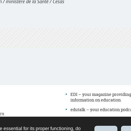
n / ministère de la Santé / Cesas
EDI – your magazine providin
information on education
edutalk – your education podc
cs
Newsletter
es
Directory
e essential for its proper functioning, do