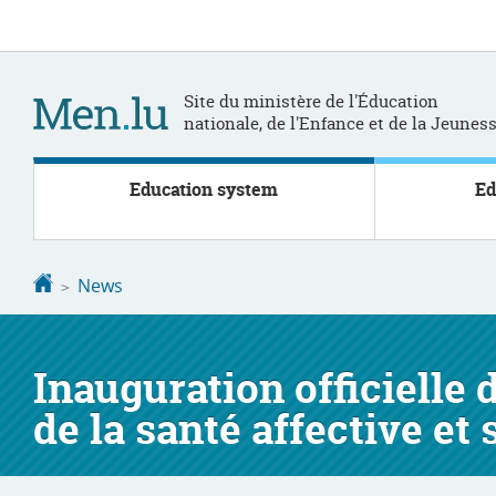
Go
Go
to
to
navigation
content
Site du ministère de l'Éducation
nationale, de l'Enfance et de la Jeunes
Education system
Ed
Homepage
News
Inauguration officielle
de la santé affective et