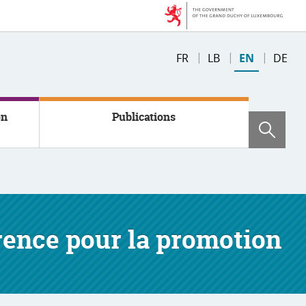
Changer
FR
LB
EN
DE
de
langue
on
Publications
Sear
érence pour la promotion