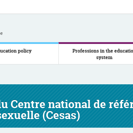
se
ucation policy
Professions in the educati
system
 du Centre national de réf
 sexuelle (Cesas)