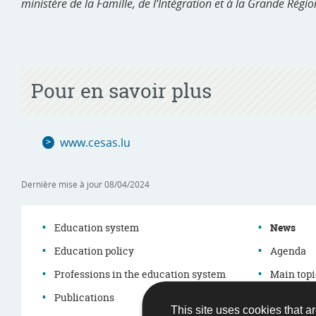
ministère de la Famille, de l’Intégration et à la Grande Régio
Pour en savoir plus
www.cesas.lu
Dernière mise à jour
08/04/2024
Education system
News
Education policy
Agenda
Navigation
Professions in the education system
Main topi
menu
Publications
Démarch
This site uses cookies that ar