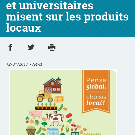
et universitaires
misent sur les produits
locaux
Share on Facebook
Share on Twitter
Print
- new window
- new window
12/01/2017
• News