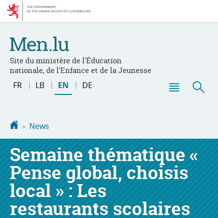
Go
Go
to
to
navigation
content
Site du ministère de l'Éducation
nationale, de l'Enfance et de la Jeunesse
Changer
FR
LB
EN
DE
de
Menu
Sea
langue
main
Homepage
News
Semaine thématique «
Pense global, choisis
local » : Les
restaurants scolaires