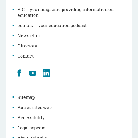
EDI – your magazine providing information on
education
edutalk – your education podcast
Newsletter
Directory
Contact
Retrouvez
Youtube
LinkedIn
nous
sur
Facebook
Sitemap
Autres sites web
Accessibility
Legal aspects
About this site