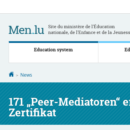
Go
Go
to
to
navigation
content
Site du ministère de l'Éducation
nationale, de l'Enfance et de la Jeunes
Education system
Ed
Homepage
News
171 „Peer-Mediatoren“ 
Zertifikat