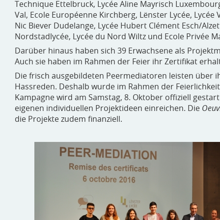
Technique Ettelbruck, Lycée Aline Mayrisch Luxembourg
Val, Ecole Européenne Kirchberg, Lënster Lycée, Lycée
Nic Biever Dudelange, Lycée Hubert Clément Esch/Alzette
Nordstadlycée, Lycée du Nord Wiltz und Ecole Privée Ma
Darüber hinaus haben sich 39 Erwachsene als Projektmi
Auch sie haben im Rahmen der Feier ihr Zertifikat erhal
Die frisch ausgebildeten Peermediatoren leisten über 
Hassreden. Deshalb wurde im Rahmen der Feierlichkeit
Kampagne wird am Samstag, 8. Oktober offiziell gestar
eigenen individuellen Projektideen einreichen. Die
Oeuv
die Projekte zudem finanziell.