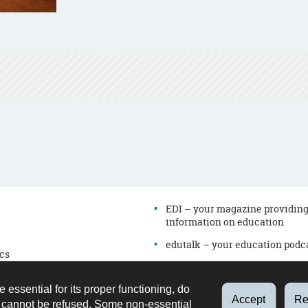
EDI – your magazine providin
information on education
edutalk – your education podc
cs
Newsletter
es
Directory
e essential for its proper functioning, do
on
Accept
Re
d cannot be refused. Some non-essential