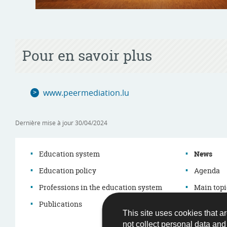
Pour en savoir plus
www.peermediation.lu
Dernière mise à jour
30/04/2024
Education system
News
Education policy
Agenda
Navigation
Professions in the education system
Main topi
menu
Publications
Démarch
This site uses cookies that ar
Legislati
not collect personal data an