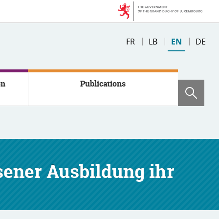
Changer
FR
LB
EN
DE
de
langue
on
Publications
Sear
sener Ausbildung ihr