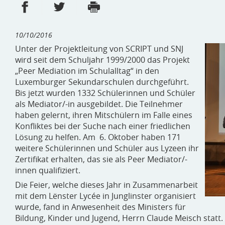
Share on Facebook
Share on Twitter
Print
- new window
- new window
10/10/2016
Unter der Projektleitung von SCRIPT und SNJ
wird seit dem Schuljahr 1999/2000 das Projekt
„Peer Mediation im Schulalltag“ in den
Luxemburger Sekundarschulen durchgeführt.
Bis jetzt wurden 1332 Schülerinnen und Schüler
als Mediator/-in ausgebildet. Die Teilnehmer
haben gelernt, ihren Mitschülern im Falle eines
Konfliktes bei der Suche nach einer friedlichen
Lösung zu helfen. Am 6. Oktober haben 171
weitere Schülerinnen und Schüler aus Lyzeen ihr
Zertifikat erhalten, das sie als Peer Mediator/-
innen qualifiziert.
Die Feier, welche dieses Jahr in Zusammenarbeit
mit dem Lënster Lycée in Junglinster organisiert
wurde, fand in Anwesenheit des Ministers für
Bildung, Kinder und Jugend, Herrn Claude Meisch statt