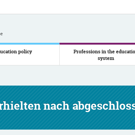
se
ucation policy
Professions in the educati
system
erhielten nach abgeschlos