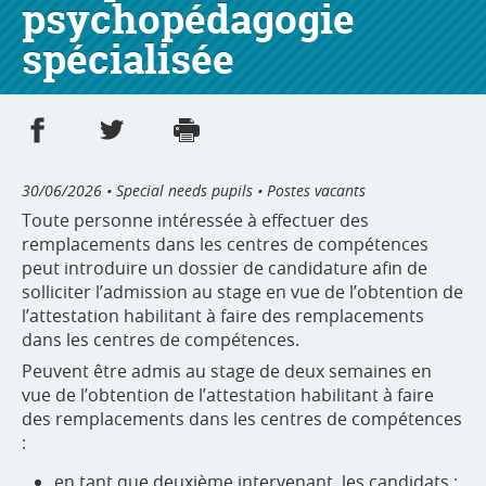
psychopédagogie
spécialisée
Share on Facebook
Share on Twitter
Print
- new window
- new window
30/06/2026
• Special needs pupils • Postes vacants
Toute personne intéressée à effectuer des
remplacements dans les centres de compétences
peut introduire un dossier de candidature afin de
solliciter l’admission au stage en vue de l’obtention de
l’attestation habilitant à faire des remplacements
dans les centres de compétences.
Peuvent être admis au stage de deux semaines en
vue de l’obtention de l’attestation habilitant à faire
des remplacements dans les centres de compétences
:
en tant que deuxième intervenant, les candidats :