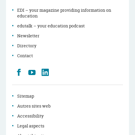
EDI – your magazine providing information on
education
edutalk – your education podcast
Newsletter
Directory
Contact
Retrouvez
Youtube
LinkedIn
nous
sur
Facebook
Sitemap
Autres sites web
Accessibility
Legal aspects