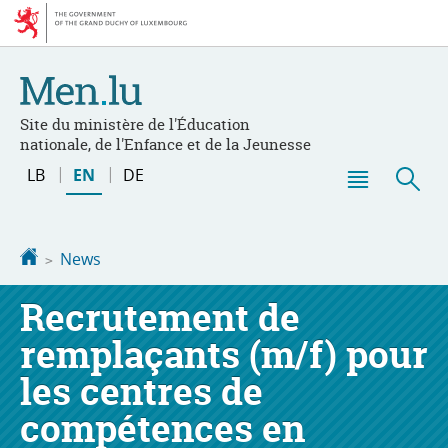
Go
Go
to
to
navigation
content
Site du ministère de l'Éducation
nationale, de l'Enfance et de la Jeunesse
Changer
LB
EN
DE
de
Menu
Sea
langue
main
Homepage
News
Recrutement de
remplaçants (m/f) pour
les centres de
compétences en