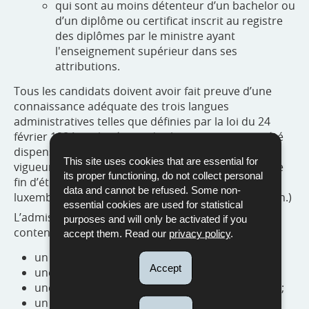
qui sont au moins détenteur d’un bachelor ou
d’un diplôme ou certificat inscrit au registre
des diplômes par le ministre ayant
l'enseignement supérieur dans ses
attributions.
Tous les candidats doivent avoir fait preuve d’une
connaissance adéquate des trois langues
administratives telles que définies par la loi du 24
février 1984 sur le régime des langues ou en ont été
dispensés selon les dispositions législatives en
This site uses cookies that are essential for
vigueur. (Les candidats ayant obtenu un diplôme de
its proper functioning, do not collect personal
fin d’études secondaires classiques ou générales
data and cannot be refused. Some non-
luxembourgeois remplissent d’office cette condition.)
essential cookies are used for statistical
L’admission au stage se fait sur base d’un dossier
purposes and will only be activated if you
contenant les éléments suivants :
accept them. Read our
privacy policy
.
un curriculum vitae ;
Accept
une lettre de motivation ;
une copie des diplômes et certificats respectifs ;
un extrait des bulletins n° 3 et n° 5 du casier