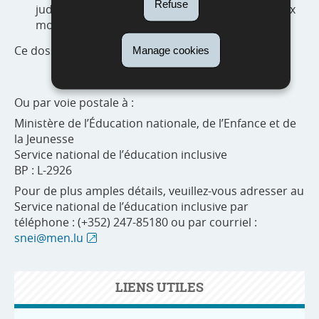
Refuse
judiciaire datant tous les deux de moins de deux
mois.
Ce dossier est à envoyer à :
snei@men.lu
Manage cookies
Ou par voie postale à :
Ministère de l’Éducation nationale, de l’Enfance et de
la Jeunesse
Service national de l’éducation inclusive
BP : L-2926
Pour de plus amples détails, veuillez-vous adresser au
Service national de l’éducation inclusive par
téléphone : (+352) 247-85180 ou par courriel :
snei@men.lu
LIENS UTILES