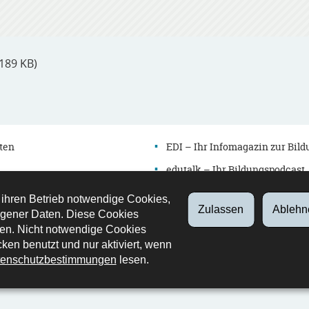
 189 KB)
ten
EDI – Ihr Infomagazin zur Bil
edutalk – Ihr Bildungspodcast
Newsletter
 ihren Betrieb notwendige Cookies,
Zulassen
Ablehn
es
Verzeichnis
gener Daten. Diese Cookies
en. Nicht notwendige Cookies
bung
Kontakt
ken benutzt und nur aktiviert, wenn
Retrouvez
Youtube
LinkedIn
enschutzbestimmungen
lesen.
nous
sur
Facebook