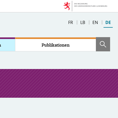
Sprache
FR
LB
EN
DE
wechseln
m
Publikationen
Such