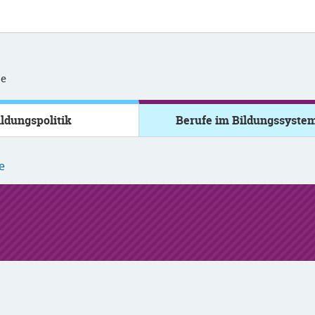
se
ildungspolitik
Berufe im Bildungssyste
e