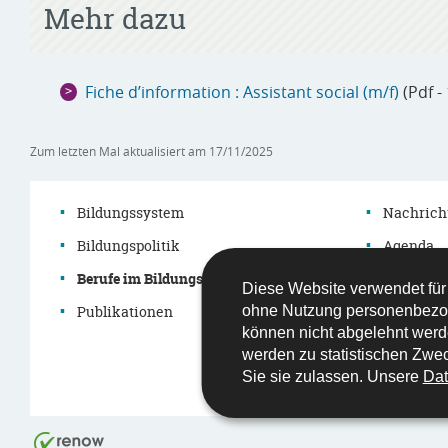
Mehr dazu
Fiche d’information : Assistant social (m/f)
(Pdf -
Zum letzten Mal aktualisiert am
17/11/2025
Bildungssystem
Nachrich
Bildungspolitik
Agenda
Navigationsmenü
Berufe im Bildungssystem
Themen
Diese Website verwendet für
Publikationen
Démarch
ohne Nutzung personenbezo
können nicht abgelehnt werd
Gesetzge
werden zu statistischen Zwec
Sie sie zulassen. Unsere
Dat