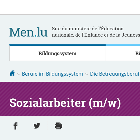
Zur
Zum
Navigation
Inhalt
Site du ministère de l'Éducation
nationale, de l'Enfance et de la Jeunes
Bildungssystem
B
Startseite
Berufe im Bildungssystem
Die Betreuungsberuf
Sozialarbeiter (m/w)
Partager sur Facebook
Partager sur Twitter
Imprimer
- nouvelle fenêtre
- nouvelle fenêtre