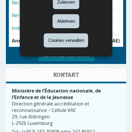
Berufliche Grund- und Erstausbildung
Zulassen
Berufliche Weiterbildung
Ablehnen
Individueller Bildungsurlaub
Anerkennung erworbener Kompetenzen (VAE)
Cookies verwalten
Zurück zur Startseite
KONTAKT
Ministère de l’Éducation nationale, de
l’Enfance et de la Jeunesse
Direction générale accréditation et
reconnaissance – Cellule VAE
29, rue Aldringen
L-2926 Luxemburg
Tel.:
(+352) 247-75908 oder 247-85912