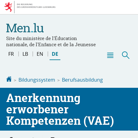
Zur
Zum
Navigation
Inhalt
Site du ministère de l'Éducation
nationale, de l'Enfance et de la Jeunesse
Sprache
FR
LB
EN
DE
wechseln
Haupt-
Suc
Menü
Startseite
Bildungssystem
Berufsausbildung
Anerkennung
erworbener
Kompetenzen (VAE)