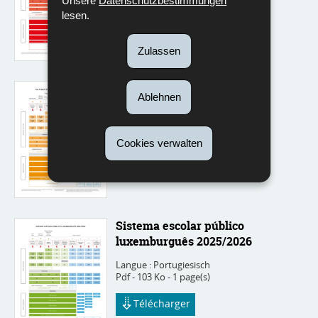
Unsere
Datenschutzbestimmungen
Pdf - 104 Ko - 1 page(s)
lesen.
Télécharger
Zulassen
The Public School System in
Ablehnen
Luxembourg 2025/2026
Langue :
Englisch
Pdf - 111 Ko - 1 page(s)
Cookies verwalten
Télécharger
Sistema escolar público
luxemburguês 2025/2026
Langue :
Portugiesisch
Pdf - 103 Ko - 1 page(s)
Télécharger