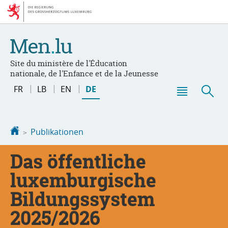
Zur
Zum
Navigation
Inhalt
Site du ministère de l'Éducation
nationale, de l'Enfance et de la Jeunesse
Changer
FR
LB
EN
DE
de
Haupt-
Suc
langue
Menü
Startseite
Publikationen
Das öffentliche
luxemburgische
Bildungssystem
2025/2026