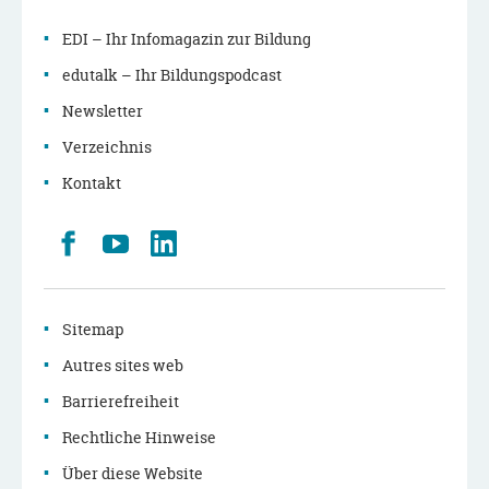
EDI – Ihr Infomagazin zur Bildung
edutalk – Ihr Bildungspodcast
Newsletter
Verzeichnis
Kontakt
Retrouvez
Youtube
LinkedIn
nous
sur
Facebook
Sitemap
Autres sites web
Barrierefreiheit
Rechtliche Hinweise
Über diese Website