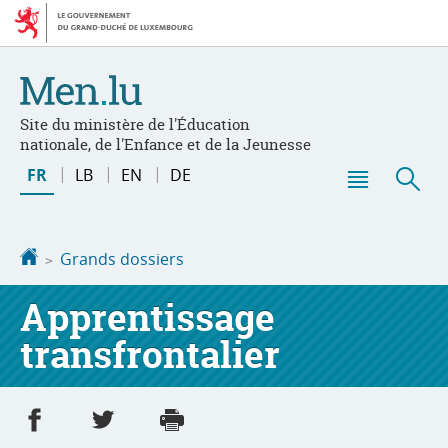
Aller
Aller
à
au
la
contenu
navigation
Site du ministère de l'Éducation
nationale, de l'Enfance et de la Jeunesse
Changer
FR
LB
EN
DE
de
Menu
Rec
langue
principal
Accueil
Grands dossiers
Apprentissage
transfrontalier
Partager sur Facebook
Partager sur Twitter
Imprimer
- nouvelle fenêtre
- nouvelle fenêtre