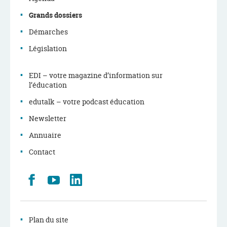
Grands dossiers
Démarches
Législation
EDI – votre magazine d’information sur
l’éducation
edutalk – votre podcast éducation
Newsletter
Annuaire
Contact
Retrouvez
Youtube
LinkedIn
nous
sur
Facebook
Plan du site