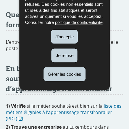
refusés. Des cookies non essentiels sont
utilisés à des fins statistiques et seront
Que doit faire l’entreprise
activés uniquement si vous les acceptez.
Consulter notre
politique de confidentialité
.
formatrice ?
J'accepte
L’entreprise formatrice doit déclarer au préalable le
poste d’apprentissage auprès de l’
ADEM-OP
.
Je refuse
En bref : étapes à suivre pour
Gérer les cookies
soumettre ta demande
d’apprentissage transfrontalier
1) Vérifie
si le métier souhaité est bien sur la
liste des
métiers éligibles à l’apprentissage transfrontalier
(PDF)
.
2) Trouve une entreprise
au Luxembourg dans