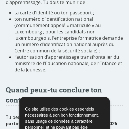
d’apprentissage. Tu dois te munir de :
ta carte d'identité ou ton passeport ;
ton numéro d’identification national
(communément appelé « matricule » au
Luxembourg ; pour les candidats non
luxembourgeois, l’entreprise formatrice demande
un numéro d’identification national
auprès du
Centre commun de la sécurité sociale) ;
l’autorisation d’apprentissage transfrontalier du
ministère de l’Éducation nationale, de l’Enfance et
de la Jeunesse.
Quand peux-tu conclure ton
contrat d’apprentissage ?
Ce site utilise des cookies essentiels
nécessaires à son bon fonctionnement,
Tu peux conclure ton contrat d’apprentissage
à
sans usage de données à caractère
er
partir du 16 juillet et jusqu’au 1
novembre 2026
.
personnel, et ne pouvant pas être