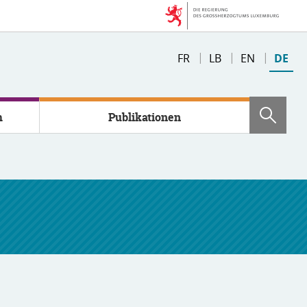
Changer
FR
LB
EN
DE
de
langue
m
Publikationen
Such