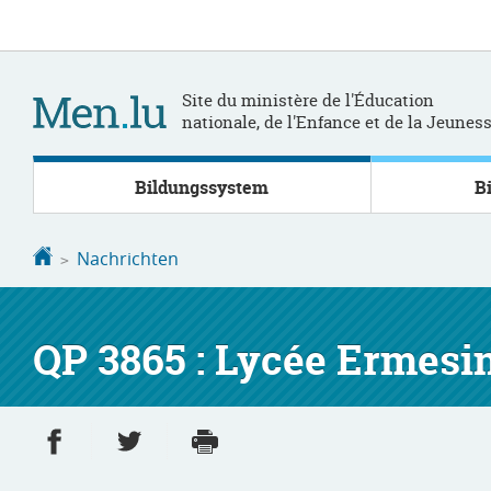
Zur
Zum
Navigation
Inhalt
Site du ministère de l'Éducation
nationale, de l'Enfance et de la Jeunes
Bildungssystem
B
Startseite
Nachrichten
QP 3865 : Lycée Ermesi
Partager sur Facebook
Partager sur Twitter
Imprimer
- nouvelle fenêtre
- nouvelle fenêtre