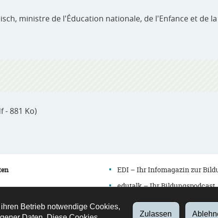
h, ministre de l'Éducation nationale, de l'Enfance et de la
f - 881 Ko)
ten
EDI – Ihr Infomagazin zur Bil
edutalk – Ihr Bildungspodcast
Newsletter
 ihren Betrieb notwendige Cookies,
Zulassen
Ablehn
es
Verzeichnis
gener Daten. Diese Cookies