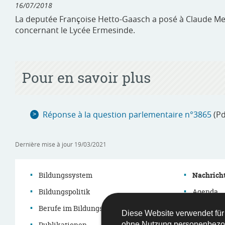
16/07/2018
La deputée Françoise Hetto-Gaasch a posé à Claude Meisc
concernant le Lycée Ermesinde.
Pour en savoir plus
Réponse à la question parlementaire n°3865
(Pd
Dernière mise à jour
19/03/2021
Bildungssystem
Nachrich
Bildungspolitik
Agenda
Navigationsmenü
Berufe im Bildungssystem
Themen
Diese Website verwendet für
Publikationen
Démarch
ohne Nutzung personenbezo