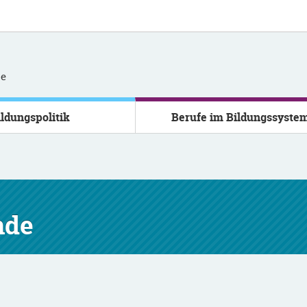
se
ildungspolitik
Berufe im Bildungssyste
nde