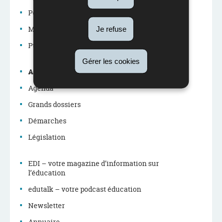
Politique éducative
Menu
Métiers du système éducatif
Je refuse
de
Publications
Gérer les cookies
navigation
Actualités
Agenda
Grands dossiers
Démarches
Législation
EDI – votre magazine d’information sur
l’éducation
edutalk – votre podcast éducation
Newsletter
Annuaire