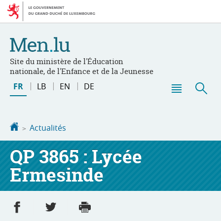
Aller
Aller
à
au
la
contenu
navigation
Site du ministère de l'Éducation
nationale, de l'Enfance et de la Jeunesse
Changer
FR
LB
EN
DE
de
Menu
Rec
langue
principal
Accueil
Actualités
QP 3865 : Lycée
Ermesinde
Partager sur Facebook
Partager sur Twitter
Imprimer
- nouvelle fenêtre
- nouvelle fenêtre