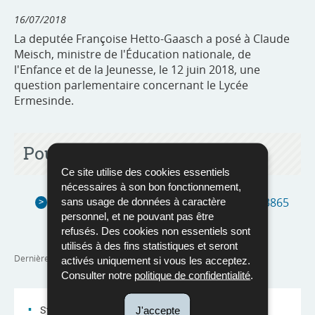
16/07/2018
La deputée Françoise Hetto-Gaasch a posé à Claude
Meisch, ministre de l'Éducation nationale, de
l'Enfance et de la Jeunesse, le 12 juin 2018, une
question parlementaire concernant le Lycée
Ermesinde.
Pour en savoir plus
Ce site utilise des cookies essentiels
nécessaires à son bon fonctionnement,
Réponse à la question parlementaire n°3865
sans usage de données à caractère
personnel, et ne pouvant pas être
(Pdf - 881 Ko)
refusés. Des cookies non essentiels sont
utilisés à des fins statistiques et seront
Dernière mise à jour
16/07/2018
activés uniquement si vous les acceptez.
Consulter notre
politique de confidentialité
.
Système éducatif
J'accepte