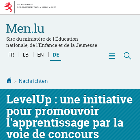
Zur
Zum
Navigation
Inhalt
Site du ministère de l'Éducation
nationale, de l'Enfance et de la Jeunesse
Changer
FR
LB
EN
DE
de
Haupt-
Suc
langue
Menü
Startseite
Nachrichten
LevelUp : une initiative
pour promouvoir
l'apprentissage par la
voie de concours