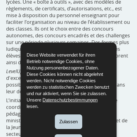
lycées. Une « boîte à outils », avec des modèles de
règlements, de certificats, d’autorisations, etc., est
mise à disposition du personnel enseignant pour
faciliter l’organisation au niveau de l’établissement ou
des classes. Ils ont le choix entre des concours
autonomes, des concours encadrés et des challenges
sur une période plusieurs semaines. Des formes plus
ludiques et diversifiées sont préconisées pour les
élèves de l’enseignement fondamental, qui explorent
Diese Website verwendet für ihren
Betrieb notwendige Cookies, ohne
ainsi de nouveaux intérêts.
Nutzung personenbezogener Daten.
LevelUp
regroupe également des initiatives
Diese Cookies können nicht abgelehnt
d'excellence, qui offrent aux meilleurs jeunes la
werden. Nicht notwendige Cookies
possibilité de se mesurer avec d’autres jeunes dans
werden zu statistischen Zwecken benutzt
leur domaine à l’étranger.
und nur aktiviert, wenn Sie sie zulassen.
L’initiative
LevelUp
est encadrée par le Service de
Unsere
Datenschutzbestimmungen
coordination de la recherche et de l’innovation
lesen.
pédagogiques et technologiques (SCRIPT) du
ministère de l’Éducation nationale, de l’Enfance et de
Zulassen
la Jeunesse, avec de nombreux partenaires du
secteur de l’éducation.