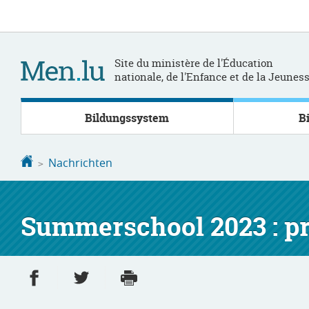
Zur
Zum
Navigation
Inhalt
Site du ministère de l'Éducation
nationale, de l'Enfance et de la Jeunes
Bildungssystem
B
Startseite
Nachrichten
Summerschool 2023 : prè
Partager sur Facebook
Partager sur Twitter
Imprimer
- nouvelle fenêtre
- nouvelle fenêtre