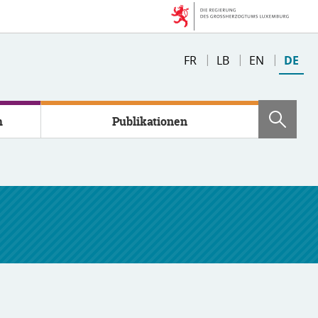
Changer
FR
LB
EN
DE
de
langue
m
Publikationen
Such