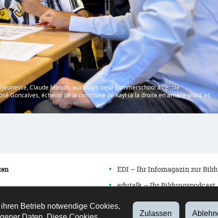
e la Jeunesse, Claude Meisch, aux cours de la Summerschool à l'école
sé Goncalves, échevin de la commune de Kayl (à la droite en arrière-plan), et
ten
EDI – Ihr Infomagazin zur Bil
edutalk – Ihr Bildungspodcast
Newsletter
 ihren Betrieb notwendige Cookies,
Zulassen
Ablehn
es
Verzeichnis
gener Daten. Diese Cookies