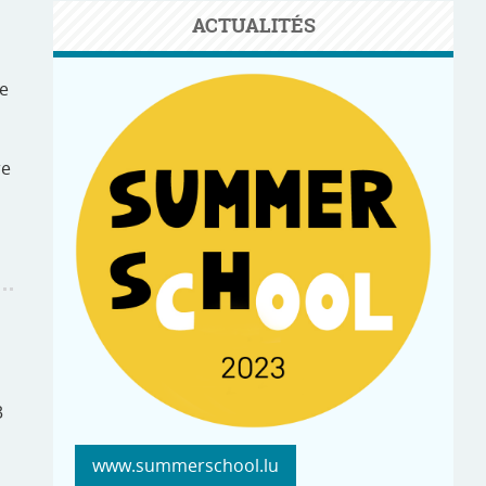
ACTUALITÉS
ée
re
3
www.summerschool.lu