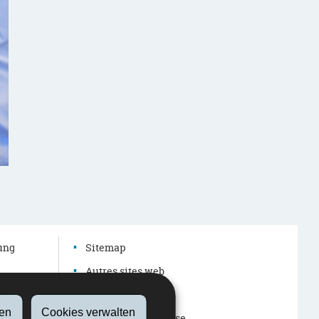
Les cours de la Summerschool s'appuient sur les dossiers thématiques élabor
pédagogiques et technologiques (SCRIPT), accessibles sur la plateforme 
dung
Sitemap
Autres sites web
Barrierefreiheit
en
Cookies verwalten
Rechtliche Hinweise