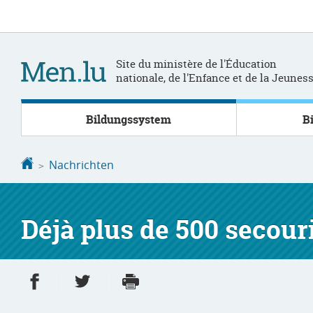
Zur
Zum
Navigation
Inhalt
Site du ministère de l'Éducation
nationale, de l'Enfance et de la Jeunes
Bildungssystem
B
Startseite
Nachrichten
Déjà plus de 500 secour
Partager sur Facebook
Partager sur Twitter
Imprimer
- nouvelle fenêtre
- nouvelle fenêtre