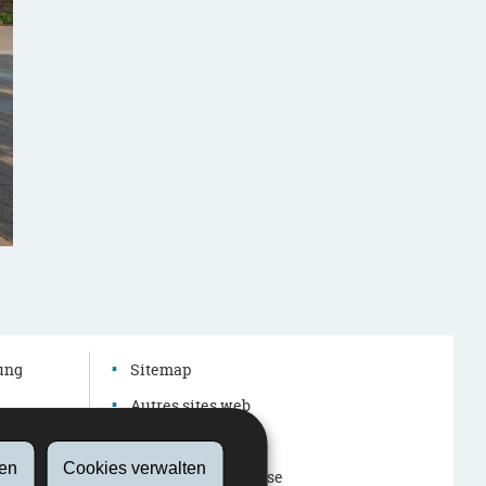
Fränz D'Onghia, Docteur en psychologie de la santé et chargé de direction 
d'hygiène mentale
dung
Sitemap
Autres sites web
Barrierefreiheit
en
Cookies verwalten
Rechtliche Hinweise