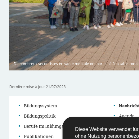
De nombreux secouristes en santé mentale ont participé à la table ronde 
Dernière mise à jour
21/07/2023
Bildungssystem
Nachrich
Bildungspolitik
Agenda
Navigationsmenü
Berufe im Bildungssystem
Themen
Diese Website verwendet für
Publikationen
Démarch
ohne Nutzung personenbezo