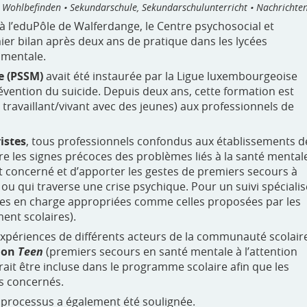
 Wohlbefinden • Sekundarschule, Sekundarschulunterricht • Nachrichte
 à l’eduPôle de Walferdange, le Centre psychosocial et
r bilan après deux ans de pratique dans les lycées
 mentale.
e (PSSM)
avait été instaurée par la Ligue luxembourgeoise
évention du suicide. Depuis deux ans, cette formation est
travaillant/vivant avec des jeunes) aux professionnels de
istes
, tous professionnels confondus aux établissements d
e les signes précoces des problèmes liés à la santé mental
t concerné et d’apporter les gestes de premiers secours à
u qui traverse une crise psychique. Pour un suivi spécialis
rises en charge appropriées comme celles proposées par les
ent scolaires).
expériences de différents acteurs de la communauté scolair
ion
Teen
(premiers secours en santé mentale à l’attention
rait être incluse dans le programme scolaire afin que les
us concernés.
e processus a également été soulignée.