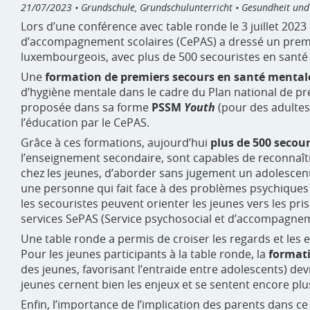
21/07/2023
• Grundschule, Grundschulunterricht • Gesundheit und
Lors d’une conférence avec table ronde le 3 juillet 2023
d’accompagnement scolaires (CePAS) a dressé un premie
luxembourgeois, avec plus de 500 secouristes en santé
Une
formation de premiers secours en santé mental
d’hygiène mentale dans le cadre du Plan national de pr
proposée dans sa forme
PSSM
Youth
(pour des adultes 
l’éducation par le CePAS.
Grâce à ces formations, aujourd’hui
plus de 500 secour
l’enseignement secondaire, sont capables de reconnaîtr
chez les jeunes, d’aborder sans jugement un adolescen
une personne qui fait face à des problèmes psychiques o
les secouristes peuvent orienter les jeunes vers les p
services SePAS (Service psychosocial et d’accompagnem
Une table ronde a permis de croiser les regards et les 
Pour les jeunes participants à la table ronde, la
format
des jeunes, favorisant l’entraide entre adolescents) dev
jeunes cernent bien les enjeux et se sentent encore pl
Enfin, l’importance de l’implication des parents dans c