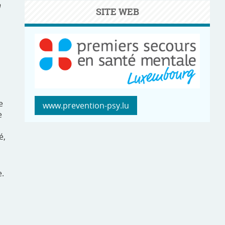
n
SITE WEB
e
www.prevention-psy.lu
e
é,
e.