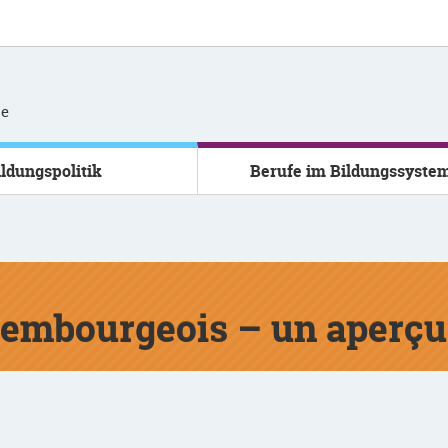
se
ildungspolitik
Berufe im Bildungssyste
xembourgeois – un aperçu