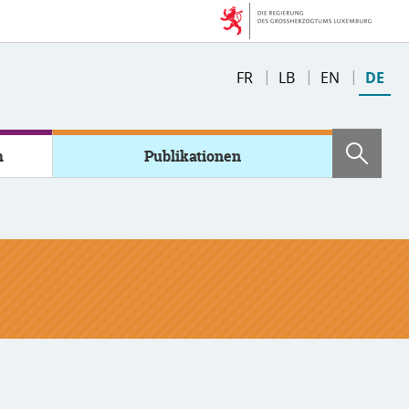
Changer
FR
LB
EN
DE
de
langue
m
Publikationen
Such