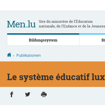
Zur
Zum
Navigation
Inhalt
Site du ministère de l'Éducation
nationale, de l'Enfance et de la Jeunes
Bildungssystem
B
Startseite
Publikationen
Le système éducatif lu
Partager sur Facebook
Partager sur Twitter
Imprimer
- nouvelle fenêtre
- nouvelle fenêtre