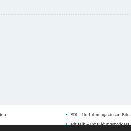
ten
EDI – Ihr Infomagazin zur Bil
edutalk – Ihr Bildungspodcast