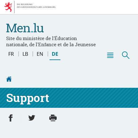
Zur
Zum
Navigation
Inhalt
Site du ministère de l'Éducation
nationale, de l'Enfance et de la Jeunesse
Changer
FR
LB
EN
DE
de
Haupt-
Suc
langue
Menü
Startseite
Support
Partager sur Facebook
Partager sur Twitter
Imprimer
- nouvelle fenêtre
- nouvelle fenêtre