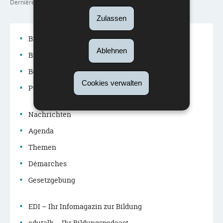
Dernière mise à jour
15/09/2023
Zulassen
Bildungssystem
Ablehnen
Bildungspolitik
Navigationsmenü
Berufe im Bildungssystem
Cookies verwalten
Publikationen
Nachrichten
Agenda
Themen
Démarches
Gesetzgebung
EDI – Ihr Infomagazin zur Bildung
edutalk – Ihr Bildungspodcast