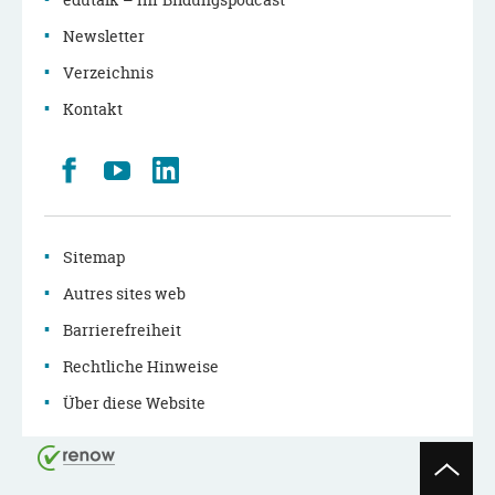
Newsletter
Verzeichnis
Kontakt
Retrouvez
Youtube
LinkedIn
nous
sur
Facebook
Sitemap
Autres sites web
Barrierefreiheit
Rechtliche Hinweise
Über diese Website
Seitenan